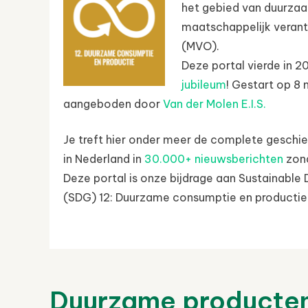
het gebied van duurza
maatschappelijk vera
(MVO).
Deze portal vierde in 
jubileum
! Gestart op 8
aangeboden door
Van der Molen E.I.S.
Je treft hier onder meer de complete geschi
in Nederland in
30.000+ nieuwsberichten
zond
Deze portal is onze bijdrage aan Sustainabl
(SDG) 12: Duurzame consumptie en productie
Duurzame producte