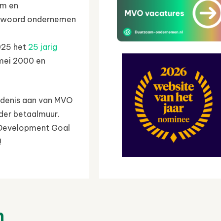
am en
ntwoord ondernemen
2025 het
25 jarig
 mei 2000 en
edenis aan van MVO
er betaalmuur.
e Development Goal
!
n