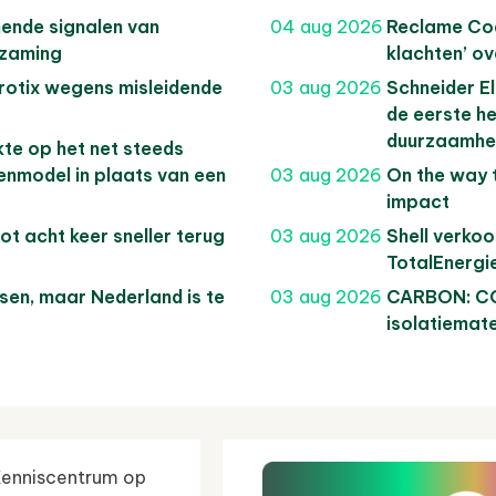
ende signalen van
04 aug 2026
Reclame Cod
rzaming
klachten’ o
Protix wegens misleidende
03 aug 2026
Schneider El
de eerste h
duurzaamhei
kte op het net steeds
enmodel in plaats van een
03 aug 2026
On the way 
impact
ot acht keer sneller terug
03 aug 2026
Shell verko
TotalEnergi
sen, maar Nederland is te
03 aug 2026
CARBON: CO
isolatiemate
Kenniscentrum op