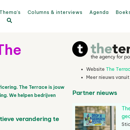
Thema’s
Columns & interviews
Agenda
Boek
The
Website
The Terra
Meer nieuws vanui
icering. The
Terrace
is jouw
Partner nieuws
ng. We helpen bedrijven
The
ged
itieve verandering te
Sti