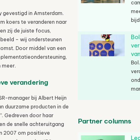
cam
mee
 gevestigd in Amsterdam.
bij
om koers te veranderen naar
 zij de juiste focus,
Bo
n beeld – wij ondersteunen
ver
komst. Door middel van een
van
implementatieondersteuning,
Bol
 meer.
ver
ond
ieve verandering
man
SR-manager bij Albert Heijn
an duurzame producten in de
”. Gedreven door haar
Partner columns
en de snelle achteruitgang
n 2007 om positieve
Leo