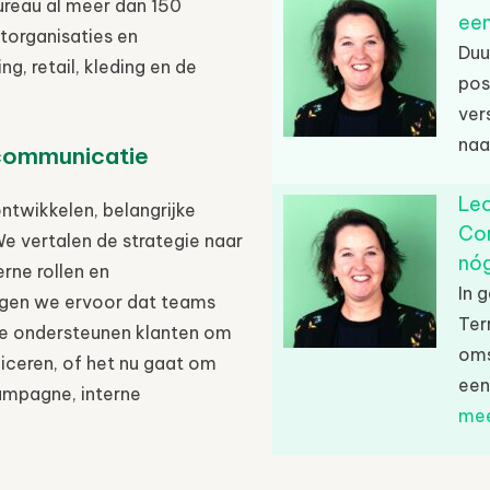
bureau al meer dan 150
een
torganisaties en
Duu
g, retail, kleding en de
pos
ver
naa
 communicatie
Leo
ntwikkelen, belangrijke
Cor
 We vertalen de strategie naar
nóg
erne rollen en
In 
zorgen we ervoor dat teams
Ter
e ondersteunen klanten om
oms
ceren, of het nu gaat om
een
ampagne, interne
me