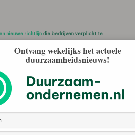
en nieuwe richtlijn
die bedrijven verplicht te
de samenleving. Alle grote ondernemingen in Europa
Ontvang wekelijks het actuele
broodnodige ontwikkeling, vinden wij, waarbij we
duurzaamheidsnieuws!
 de focus gaan leggen op duurzame waardecreatie.
en zij in 2023 klaar zijn voor de nieuwe vereisten.
et is nu de tijd voor duurzaamheid.
Sustainability Reporting Directive (CSRD) aan op
portage van duurzaamheidsinformatie. Samen met de EU
elektronische rapportageformat (ESEF) moet de CSRD
pact van een onderneming op klimaat en maatschappij.
jpen en te vergelijken.