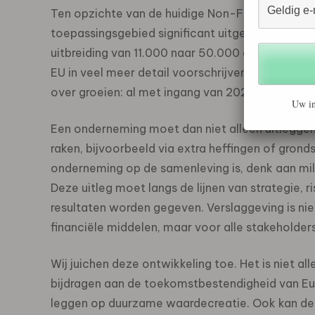
Ten opzichte van de huidige Non-Financial Repo
toepassingsgebied significant uitgebreid. Alle
uitbreiding van 11.000 naar 50.000 onderneminge
EU in veel meer detail voorschrijven wat er ger
over groeien: al met ingang van 2023 moeten 
Uw in
Een onderneming moet dan niet alleen uitlegg
raken, bijvoorbeeld via extra heffingen of gro
onderneming op de samenleving is, denk aan mil
Deze uitleg moet langs de lijnen van strategie, r
resultaten worden gegeven. Verslaggeving is nie
financiële middelen, maar voor alle stakeholders
Wij juichen deze ontwikkeling toe. Het is niet 
bijdragen aan de toekomstbestendigheid van E
leggen op duurzame waardecreatie. Ook kan de 