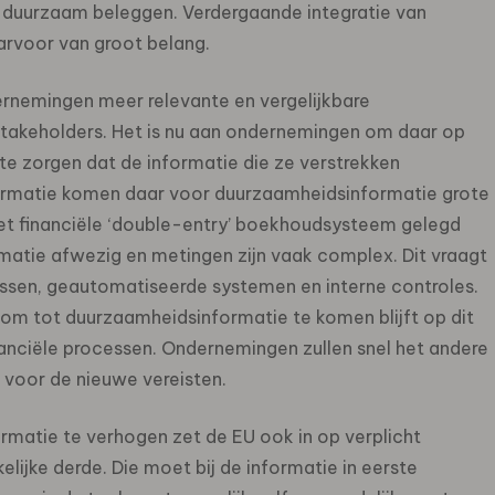
n duurzaam beleggen. Verdergaande integratie van
aarvoor van groot belang.
rnemingen meer relevante en vergelijkbare
takeholders. Het is nu aan ondernemingen om daar op
te zorgen dat de informatie die ze verstrekken
nformatie komen daar voor duurzaamheidsinformatie grote
 het financiële ‘double-entry’ boekhoudsysteem gelegd
ormatie afwezig en metingen zijn vaak complex. Dit vraagt
ssen, geautomatiseerde systemen en interne controles.
 om tot duurzaamheidsinformatie te komen blijft op dit
nanciële processen. Ondernemingen zullen snel het andere
n voor de nieuwe vereisten.
atie te verhogen zet de EU ook in op verplicht
ijke derde. Die moet bij de informatie in eerste