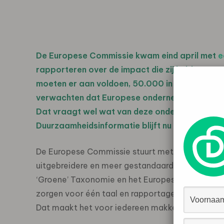
De Europese Commissie kwam eind april met
e
rapporteren over de impact die zij hebben op 
moeten er aan voldoen, 50.000 in totaal. Een 
verwachten dat Europese ondernemingen meer
Dat vraagt wel wat van deze ondernemingen, will
Duurzaamheidsinformatie blijft nu nog achter. H
De Europese Commissie stuurt met de Corporate 
uitgebreidere en meer gestandaardiseerde rap
‘Groene’ Taxonomie en het Europese uniforme 
zorgen voor één taal en rapportage over de im
Dat maakt het voor iedereen makkelijker te begri