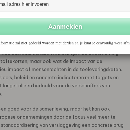
rting Directive (NFRD) wordt zowel de inhoud als het
 grote ondernemingen moeten er aan gaan voldoen, een
n in Europa. Via nog uit te brengen standaarden zal de
apporteerd moet gaan worden. En de EU laat er geen gras
ondernemingen die standaarden toepassen.
formatie zal niet gedeeld worden met derden en je kunt je eenvoudig weer afm
en hoe duurzaamheidsontwikkelingen de onderneming
ndstoftekorten, maar ook wat de impact van de
ieu impact of mensenrechten in de toeleveringsketen.
isico’s, beleid en concrete indicatoren met targets en
t langer alleen bedoeld voor de verschaffers van
.
alleen goed voor de samenleving, maar het kan ook
uropese ondernemingen door de focus veel meer te
standaardisering van verslaggeving een concrete brug