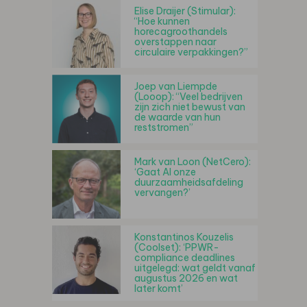
Elise Draijer (Stimular):
“Hoe kunnen
horecagroothandels
overstappen naar
circulaire verpakkingen?”
Joep van Liempde
(Looop): “Veel bedrijven
zijn zich niet bewust van
de waarde van hun
reststromen”
Mark van Loon (NetCero):
‘Gaat AI onze
duurzaamheidsafdeling
vervangen?’
Konstantinos Kouzelis
(Coolset): ‘PPWR-
compliance deadlines
uitgelegd: wat geldt vanaf
augustus 2026 en wat
later komt’