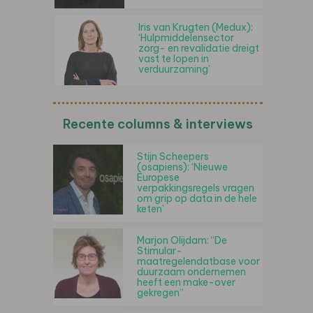
Iris van Krugten (Medux):
‘Hulpmiddelensector
zorg- en revalidatie dreigt
vast te lopen in
verduurzaming’
Recente columns & interviews
Stijn Scheepers
(osapiens): ‘Nieuwe
Europese
verpakkingsregels vragen
om grip op data in de hele
keten’
Marjon Olijdam: “De
Stimular-
maatregelendatbase voor
duurzaam ondernemen
heeft een make-over
gekregen”