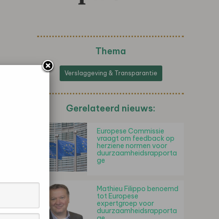
Thema
Verslaggeving & Transparantie
Gerelateerd nieuws:
Europese Commissie
vraagt ​​om feedback op
herziene normen voor
duurzaamheidsrapporta
ge
Mathieu Filippo benoemd
tot Europese
expertgroep voor
duurzaamheidsrapporta
ge