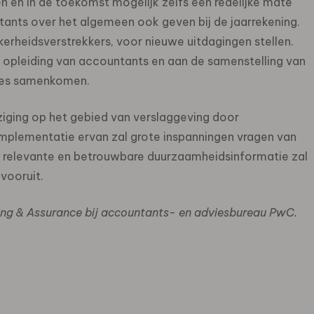
n en in de toekomst mogelijk zelfs een redelijke mate
tants over het algemeen ook geven bij de jaarrekening.
erheidsverstrekkers, voor nieuwe uitdagingen stellen.
e opleiding van accountants en aan de samenstelling van
ises samenkomen.
jziging op het gebied van verslaggeving door
implementatie ervan zal grote inspanningen vragen van
ar relevante en betrouwbare duurzaamheidsinformatie zal
 vooruit.
ting & Assurance bij accountants- en adviesbureau PwC.