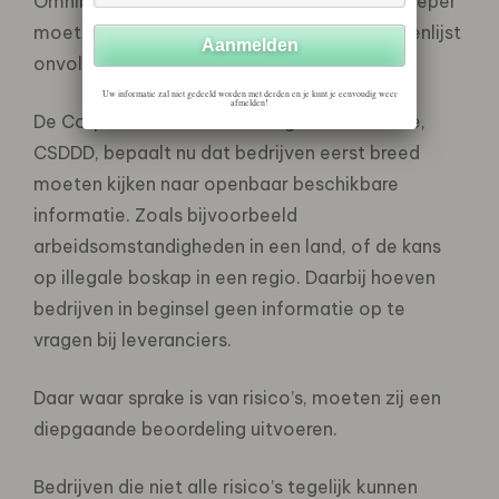
Omnibus, bedrijven meer moeten doen en dieper
moeten kijken. Waar risico’s zijn, is een vragenlijst
onvoldoende.
Uw informatie zal niet gedeeld worden met derden en je kunt je eenvoudig weer
afmelden!
De Corporate Social Due Dilligence Directive,
CSDDD, bepaalt nu dat bedrijven eerst breed
moeten kijken naar openbaar beschikbare
informatie. Zoals bijvoorbeeld
arbeidsomstandigheden in een land, of de kans
op illegale boskap in een regio. Daarbij hoeven
bedrijven in beginsel geen informatie op te
vragen bij leveranciers.
Daar waar sprake is van risico’s, moeten zij een
diepgaande beoordeling uitvoeren.
Bedrijven die niet alle risico’s tegelijk kunnen