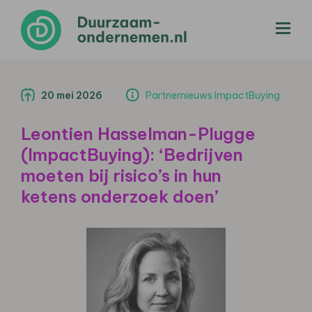
menu
20 mei 2026
Partnernieuws ImpactBuying
Leontien Hasselman-Plugge
(ImpactBuying): ‘Bedrijven
moeten bij risico’s in hun
ketens onderzoek doen’