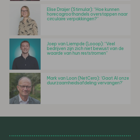
Elise Draijer (Stimular): “Hoe kunnen
horecagroothandels overstappen naar
circulaire verpakkingen?”
Joep van Liempde (Looop): “Veel
bedrijven zijn zich niet bewust van de
waarde van hun reststromen”
Mark van Loon (NetCero): ‘Gaat AI onze
duurzaamheidsafdeling vervangen?’