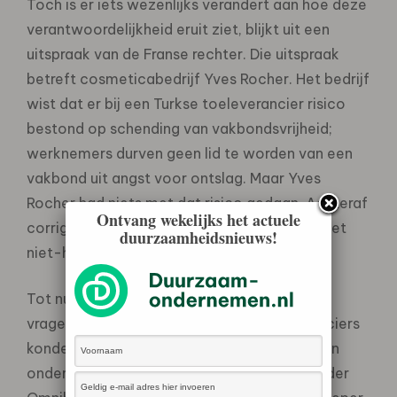
Toch is er iets wezenlijks verandert aan hoe deze
verantwoordelijkheid eruit ziet, blijkt uit een
uitspraak van de Franse rechter. Die uitspraak
betreft cosmeticabedrijf Yves Rocher. Het bedrijf
wist dat er bij een Turkse toeleverancier risico
bestond op schending van vakbondsvrijheid;
werknemers durven geen lid te worden van een
vakbond uit angst voor ontslag. Maar Yves
Rocher had niets met dat risico gedaan. Achteraf
Ontvang wekelijks het actuele
corrigeren baatte niet: de schending zat in het
duurzaamheidsnieuws!
niet-handelen vóóraf.
Tot nu toe kwamen bedrijven weg met één
vragenlijst die zij naar al hun directe leveranciers
konden sturen. Daarmee voldeden ze aan hun
onderzoeksplicht. Maar nu blijkt dat ook onder