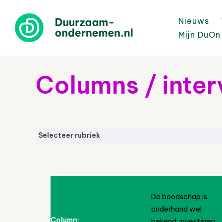
Nieuws
Mijn DuOn
Columns / inte
Selecteer rubriek
De boodschap is
onderhand wel
Column:
bekend: investeren