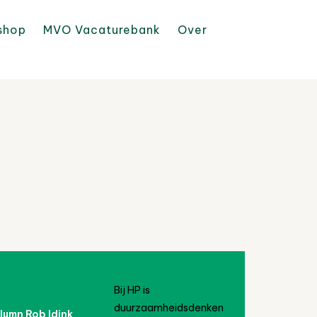
shop
MVO Vacaturebank
Over
Bij HP is
duurzaamheidsdenken
lumn Rob Idink