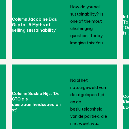
How do you sell
sustainability?’ is
In
Column Jacobine Das
one of the most
To
Gupta: ‘5 Myths of
“O
challenging
selling sustainability’
is..
questions today.
Imagine this: You...
Na al het
natuurgeweld van
Column Saskia Nijs: ‘De
de afgelopen tijd
Co
CTO als
en de
Ki
duurzaamheidsspeciali
Ec
besluiteloosheid
st’
van de politiek, die
niet weet wa...