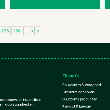
255
256
...
›
»
Thema’s
Bouw/Infra & Vastgoed
Circulaire economie
Duurzame producten
r nieuws en inspiratie in
en, duurzaamheid en
Klimaat & Energie