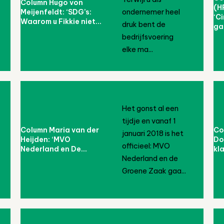
Column Hugo von
(H
Meijenfeldt: ‘SDG’s:
ondernemer heel
‘C
Waarom u Fikkie niet...
druk bent de
ga
bedrijfsvoering
elke ma...
Het gonst al een
tijdje en vanaf 1
Column Maria van der
Co
januari 2018 is het
Heijden: ‘MVO
Do
officieel: MVO
Nederland en De...
kla
Nederland en de
Groene Zaak gaa...