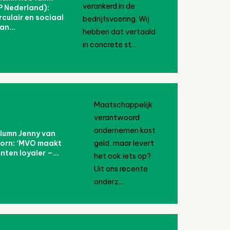
verankerd in de
P Nederland):
irculair en sociaal
bedrijfsvoering. Wij
an...
hebben dat vertaald
in concrete st...
Maatschappelijk
verantwoord
ondernemen kost
lumn Jenny van
orn: ‘MVO maakt
geld, maar levert
nten loyaler –...
het ook iets op?
Uit ons recente
onderz...