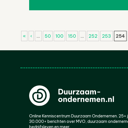
«
‹
...
50
100
150
...
252
253
254
Online Kenniscentrum Duurzaam Ondernemen. 25+ jaa
30.000+ berichten over MVO, duurzaam ondernem
bedrijfsleven en meer.