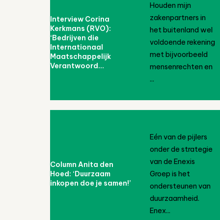
Houden mijn
zakenpartners in
Interview Corina
Kerkmans (RVO):
het buitenland wel
‘Bedrijven die
voldoende rekening
Internationaal
met bijvoorbeeld
Maatschappelijk
Verantwoord...
mensenrechten en
...
Eén van de pijlers
onder de strategie
van de Enexis
Column Anita den
Hoed: ‘Duurzaam
Groep is het
inkopen doe je samen!’
ondersteunen van
duurzaamheid.
Enex...