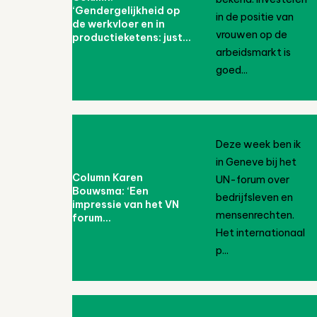
‘Gendergelijkheid op
in de positie van
de werkvloer en in
vrouwen op de
productieketens: just...
arbeidsmarkt is
goed...
Deze week ben ik
in Geneve bij het
Column Karen
UN-forum over
Bouwsma: ‘Een
bedrijfsleven en
impressie van het VN
mensenrechten.
forum...
Het internationaal
p...