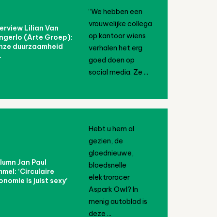
“We hebben een
vrouwelijke collega
terview Lilian Van
op kantoor wiens
ngerlo (Arte Groep):
nze duurzaamheid
verhalen het erg
.
goed doen op
social media. Ze ...
Hebt u hem al
gezien, de
gloednieuwe,
lumn Jan Paul
bloedsnelle
mmel: ‘Circulaire
elektroracer
onomie is juist sexy’
Aspark Owl? In
menig autoblad is
deze ...