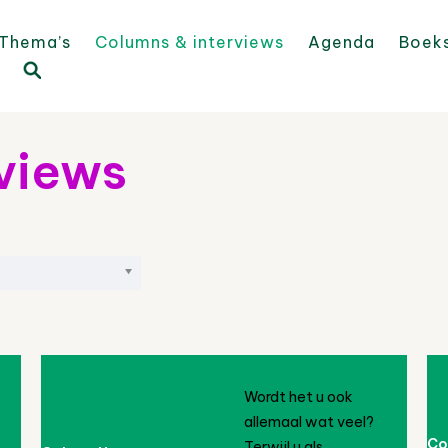
Thema’s
Columns & interviews
Agenda
Boek
rviews
Wordt het u ook
allemaal wat veel?
Co
Terwijl u als