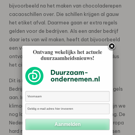
bijvoorbeeld na het maken van chocoladerepen
cacaoschillen over. Die schillen krijgen al gauw
het etiket afval. Daarmee gaan er extra regels
gelden voor de bedrijven. Als een ander bedrijf
daar iets van wil maken, heeft dat bijvoorbeeld
een vergunning nodig om het te mogen
Ontvang wekelijks het actuele
ontvangen. De huidige regelgeving beperkt dus
duurzaamheidsnieuws!
het circulair worden.
Dit is niet alleen een probleem in Nederland.
Bedrijven in heel Europa lopen tegen deze regels
aan. In 2050 moet dit hele continent
klimaatneutraal en circulair zijn. Maar daar zijn we
nog lang niet, door de ouderwetse wetgeving. De
Nederlandse overheid zou zich daarom in Europa
hard moeten blijven maken voor het aanpassen