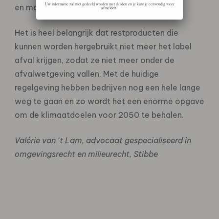
Uw informatie zal niet gedeeld worden met derden en je kunt je eenvoudig weer
en moderniseren hiervan.
afmelden!
Het is heel belangrijk dat restproducten die
kunnen worden hergebruikt niet meer het label
afval krijgen, zodat ze niet meer onder de
afvalwetgeving vallen. Met de huidige
regelgeving hebben bedrijven nog een hele lange
weg te gaan en zo wordt het een enorme opgave
om de klimaatdoelen voor 2050 te behalen.
Valérie van ‘t Lam, advocaat gespecialiseerd in
omgevingsrecht en milieurecht, Stibbe