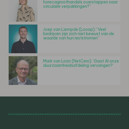
horecagroothandels overstappen naar
circulaire verpakkingen?”
Joep van Liempde (Looop): “Veel
bedrijven zijn zich niet bewust van de
waarde van hun reststromen”
Mark van Loon (NetCero): ‘Gaat AI onze
duurzaamheidsafdeling vervangen?’