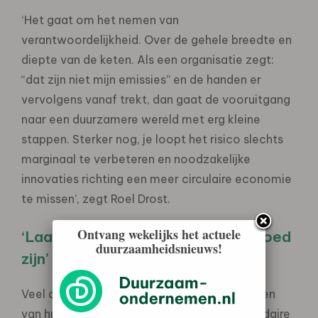
‘Het gaat om het nemen van
verantwoordelijkheid. Over de gehele breedte en
diepte van de keten. Als een organisatie zegt:
“dat zijn niet mijn emissies” en de handen er
vervolgens vanaf trekt, dan gaat de vooruitgang
naar een duurzamere wereld met erg kleine
stappen. Sterker nog, je loopt het risico slechts
marginaal te verbeteren en noodzakelijke
innovaties richting een meer circulaire economie
te missen’, zegt Roel Drost.
Ontvang wekelijks het actuele
‘Laat perfect niet de vijand van goed
duurzaamheidsnieuws!
zijn’
Veel organisaties maken voor het rapporteren
van hun ketenemissies nu gebruik van secundaire