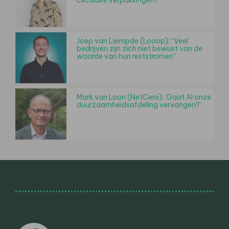
Joep van Liempde (Looop): “Veel
bedrijven zijn zich niet bewust van de
waarde van hun reststromen”
Mark van Loon (NetCero): ‘Gaat AI onze
duurzaamheidsafdeling vervangen?’