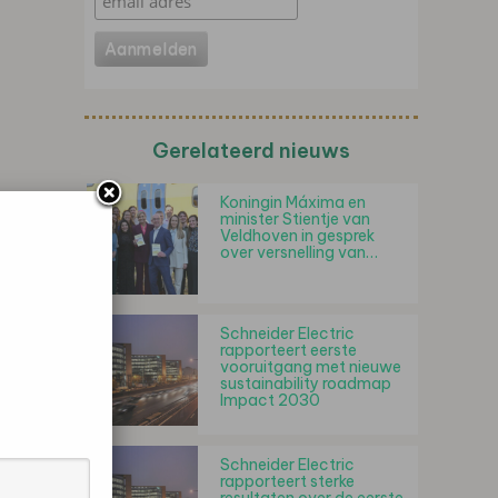
Gerelateerd nieuws
Koningin Máxima en
minister Stientje van
Veldhoven in gesprek
over versnelling van…
Schneider Electric
rapporteert eerste
vooruitgang met nieuwe
sustainability roadmap
Impact 2030
Schneider Electric
rapporteert sterke