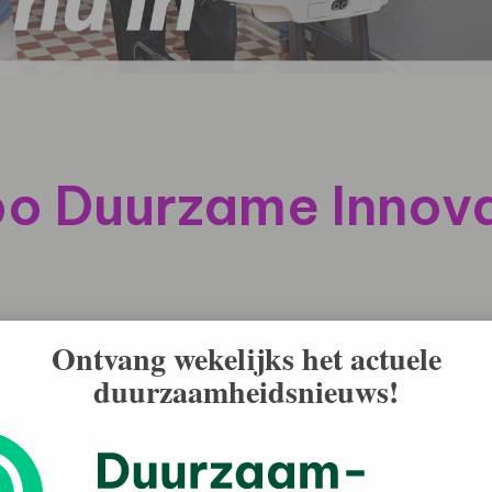
bo Duurzame Innova
Ontvang wekelijks het actuele
f groeien met hun bedrijf, maar ook actief bijdragen
duurzaamheidsnieuws!
ssing voor een maatschappelijk vraagstuk dat er echt
s biedt Rabobank pioniers een podium voor een
ditie is geopend!