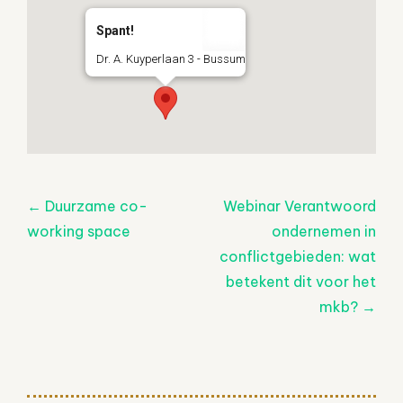
Spant!
Dr. A. Kuyperlaan 3 - Bussum
Post
←
Duurzame co-
Webinar Verantwoord
navigatie
working space
ondernemen in
conflictgebieden: wat
betekent dit voor het
mkb?
→