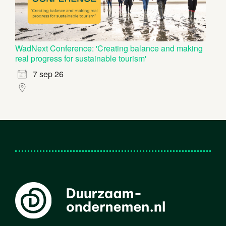
WadNext Conference: 'Creating balance and making
real progress for sustainable tourism'
7 sep 26