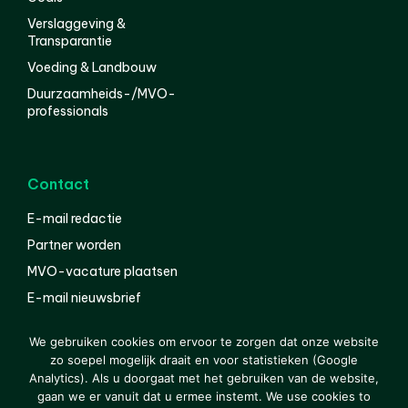
Verslaggeving &
Transparantie
Voeding & Landbouw
Duurzaamheids-/MVO-
professionals
Contact
E-mail redactie
Partner worden
MVO-vacature plaatsen
E-mail nieuwsbrief
English
We gebruiken cookies om ervoor te zorgen dat onze website
zo soepel mogelijk draait en voor statistieken (Google
Analytics). Als u doorgaat met het gebruiken van de website,
gaan we er vanuit dat u ermee instemt. We use cookies to
© 2000-2026 Van der Molen EIS
Colofon
Disclaimer