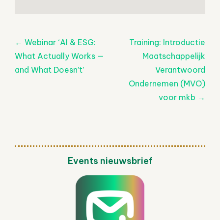
Post
←
Webinar ‘AI & ESG:
Training: Introductie
navigatie
What Actually Works —
Maatschappelijk
and What Doesn’t’
Verantwoord
Ondernemen (MVO)
voor mkb
→
Events nieuwsbrief