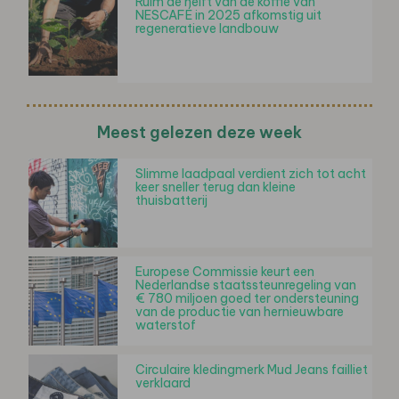
Ruim de helft van de koffie van
NESCAFÉ in 2025 afkomstig uit
regeneratieve landbouw
Meest gelezen deze week
Slimme laadpaal verdient zich tot acht
keer sneller terug dan kleine
thuisbatterij
Europese Commissie keurt een
Nederlandse staatssteunregeling van
€ 780 miljoen goed ter ondersteuning
van de productie van hernieuwbare
waterstof
Circulaire kledingmerk Mud Jeans failliet
verklaard