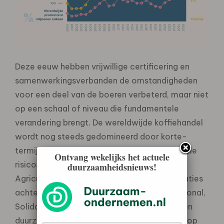
Deze eeuw hebben vrijwillige certificering en
samenwerkingsverbanden de omstandigheden
voor een deel van de boeren verbeterd, maar niet
op een schaal of niveau die fundamentele
verandering brengt. De wereldwijde koffiehandel
wordt nog steeds gedomineerd door korte-
termijn-handel, wisselvallige prijzen en de vele
Ontvang wekelijks het actuele
risico’s op de schouders van de boer. Ethos
duurzaamheidsnieuws!
Agriculture en de maatschappelijke organisaties
achter het rapport — Conservation International,
Solidaridad en VOCAL — constateren dat een
duurzame sector niet kan worden gebouwd op