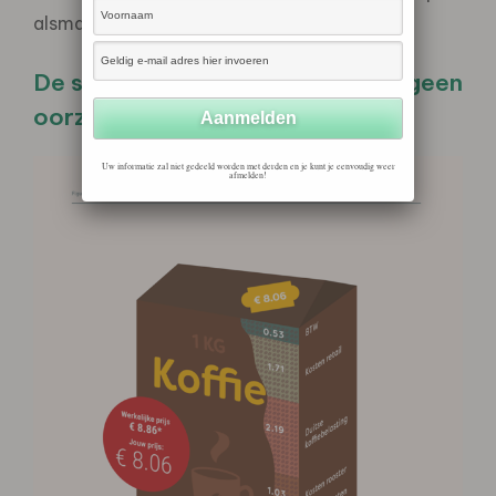
alsmaar te goedkope koffie.
De sector bestrijdt symptomen, geen
oorzaken
Uw informatie zal niet gedeeld worden met derden en je kunt je eenvoudig weer
afmelden!