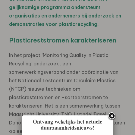
gelijknamige programma ondersteunt
organisaties en ondernemers bij onderzoek en
demonstraties voor plasticrecycling.
Plasticreststromen karakteriseren
In het project ‘Monitoring Quality in Plastic
Recycling’ onderzoekt een
samenwerkingsverband onder coördinatie van
het Nationaal Testcentrum Circulaire Plastics
(NTCP) nieuwe technieken om
plasticreststromen en -sorteerstromen te
karakteriseren. Het is een samenwerking tussen
Maastricht University, TNO, LyondellBasell,
Ontvang wekelijks het actuele
Danone, Graham Packaging en Verpact. Ze sturen
duurzaamheidsnieuws!
op een betere kwaliteit recycling materiaal,