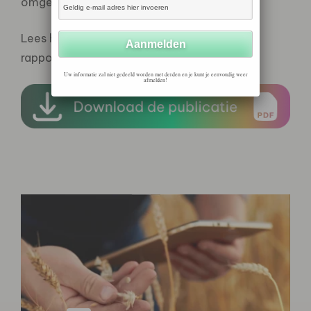
omgevingsperspectieven.’
Lees het volledige nieuwsbericht over dit
rapport
op de Engelse website
.
Uw informatie zal niet gedeeld worden met derden en je kunt je eenvoudig weer
afmelden!