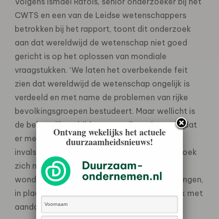
Volgens Ismael Rafols, senior onderzoeker bij het
CWTS en een van de Leidse wetenschappers
betrokken bij het rapport, toont dit onderzoek
aan dat wereldwijd de wetenschap niet goed
gericht is op het oplossen van mondiale
vraagstukken. ‘We laten het overbekende feit
zien dat wereldwijd de wetenschap ongelijk is
verdeeld en met name de problemen van rijke
bevolkingsgroepen bestudeert. Maar wellicht is
de belangrijkste bijdrage van dit project wel dat
Ontvang wekelijks het actuele
er met verschillende methodologische
duurzaamheidsnieuws!
invalshoeken wordt aangetoond dat onderzoek
zich nog steeds te veel focust op
wondermiddelen als technologische oplossingen,
in plaats van op een interdisciplinaire aanpak met
aandacht voor sociale en