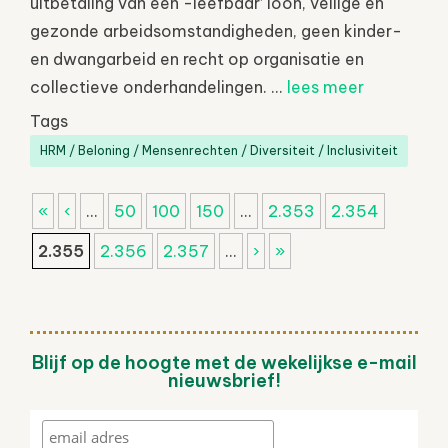
uitbetaling van een -leefbaar’ loon, veilige en
gezonde arbeidsomstandigheden, geen kinder-
en dwangarbeid en recht op organisatie en
collectieve onderhandelingen. ...
lees meer
Tags
HRM / Beloning / Mensenrechten / Diversiteit / Inclusiviteit
«
‹
...
50
100
150
...
2.353
2.354
2.355
2.356
2.357
...
›
»
Blijf op de hoogte met de wekelijkse e-mail
nieuwsbrief!