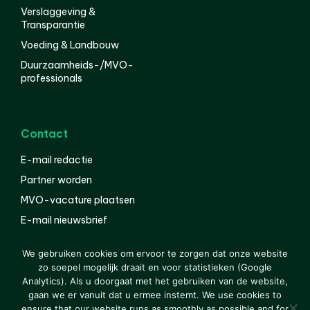
Verslaggeving &
Transparantie
Voeding & Landbouw
Duurzaamheids-/MVO-
professionals
Contact
E-mail redactie
Partner worden
MVO-vacature plaatsen
E-mail nieuwsbrief
English
We gebruiken cookies om ervoor te zorgen dat onze website
zo soepel mogelijk draait en voor statistieken (Google
Analytics). Als u doorgaat met het gebruiken van de website,
gaan we er vanuit dat u ermee instemt. We use cookies to
© 2000-2026 Van der Molen EIS
Colofon
Disclaimer
ensure that our website runs as smoothly as possible and for
Privacy