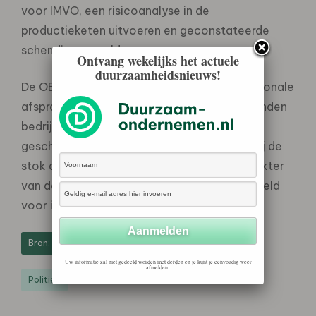
voor IMVO, een risicoanalyse in de
productieketen uitvoeren en geconstateerde
schendingen melden.
Ontvang wekelijks het actuele
duurzaamheidsnieuws!
De OESO-richtlijnen voor IMVO zijn internationale
afspraken waar de overheden van OESO-landen
bedrijven aan houden. Een
geschillenbeslechtingsysteem vormt daarbij de
stok achter de deur. Het internationale karakter
van de richtlijnen beoogt een level playing field
voor internationale handel te creëren.
Bron: Rijksoverheid
Uw informatie zal niet gedeeld worden met derden en je kunt je eenvoudig weer
afmelden!
Politiek