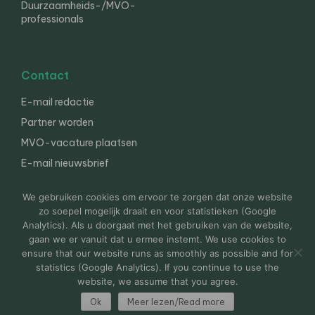
Duurzaamheids-/MVO-
professionals
Contact
E-mail redactie
Partner worden
MVO-vacature plaatsen
E-mail nieuwsbrief
English
We gebruiken cookies om ervoor te zorgen dat onze website
zo soepel mogelijk draait en voor statistieken (Google
Analytics). Als u doorgaat met het gebruiken van de website,
gaan we er vanuit dat u ermee instemt. We use cookies to
© 2000-2026 Van der Molen EIS
Colofon
Disclaimer
ensure that our website runs as smoothly as possible and for
Privacy
statistics (Google Analytics). If you continue to use the
website, we assume that you agree.
Ok
Meer lezen/Read more