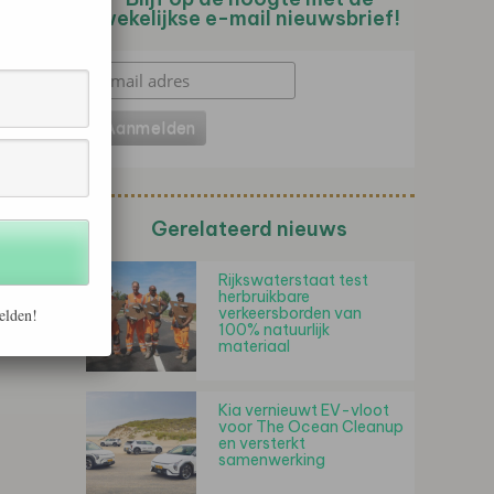
wekelijkse e-mail nieuwsbrief!
Gerelateerd nieuws
Rijkswaterstaat test
herbruikbare
verkeersborden van
elden!
100% natuurlijk
materiaal
Kia vernieuwt EV-vloot
voor The Ocean Cleanup
en versterkt
samenwerking