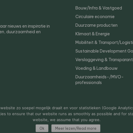
Bouw/Infra & Vastgoed
Circulaire economie
Duurzame producten
r nieuws en inspiratie in
en, duurzaamheid en
Klimaat & Energie
Mobiliteit & Transport/Logist
Sustainable Development Go
Verslaggeving & Transparant
Voeding & Landbouw
Duurzaamheids-/MVO-
professionals
er
Privacy
ebsite zo soepel mogelijk draait en voor statistieken (Google Analytic
s to ensure that our website runs as smoothly as possible and for stat
website, we assume that you agree.
Ok
Meer lezen/Read more