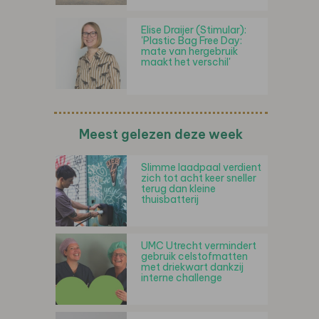
Elise Draijer (Stimular):
'Plastic Bag Free Day:
mate van hergebruik
maakt het verschil'
Meest gelezen deze week
Slimme laadpaal verdient
zich tot acht keer sneller
terug dan kleine
thuisbatterij
UMC Utrecht vermindert
gebruik celstofmatten
met driekwart dankzij
interne challenge