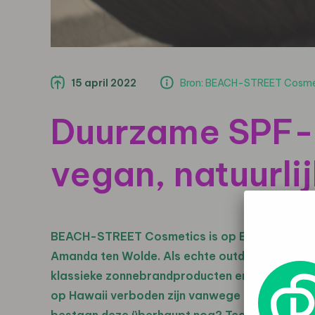
15 april 2022
Bron: BEACH-STREET Cosme
Duurzame SPF-c
vegan, natuurli
BEACH-STREET Cosmetics is op Bali bedacht 
Amanda ten Wolde. Als echte outdoor lover en
klassieke zonnebrandproducten en plastic op h
op Hawaii verboden zijn vanwege de schade aa