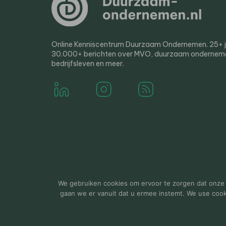
Online Kenniscentrum Duurzaam Ondernemen. 25+ jaa
30.000+ berichten over MVO, duurzaam ondernem
bedrijfsleven en meer.
© 2000-2026 Van der Molen EIS
Colofon
Disclaim
We gebruiken cookies om ervoor te zorgen dat onze w
gaan we er vanuit dat u ermee instemt. We use cookie