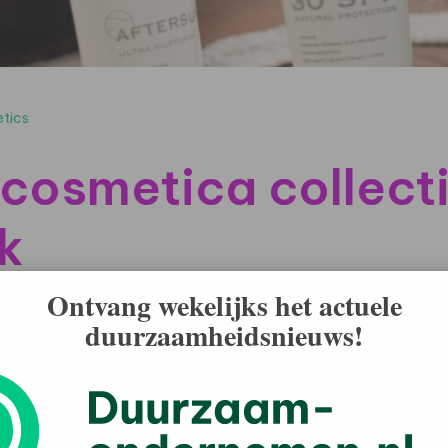
tics
osmetica collectie
jk
Ontvang wekelijks het actuele
duurzaamheidsnieuws!
en gecreëerd door de Nederlands–Australische
 surfer was het onmogelijk om de gevolgen van
et marine leven te ontkennen. Als bepaalde formules
n het koraal en ander leven in de oceanen, waarom