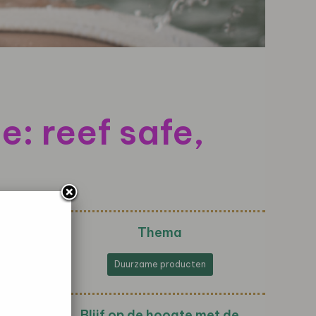
: reef safe,
Thema
Duurzame producten
Blijf op de hoogte met de