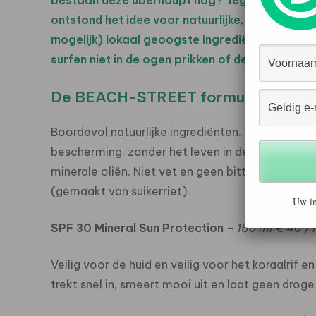
bestaan deze überhaupt nog? Tegelijkertijd wil
ontstond het idee voor natuurlijke, reef & oc
mogelijk) lokaal geoogste ingrediënten. Natuurl
surfen niet in de ogen prikken of de handen vet
De BEACH-STREET formules
Boordevol natuurlijke ingrediënten. High perfo
bescherming, zonder het leven in de zee te besc
minerale oliën. Niet vet en geen bittere smaak. 
(gemaakt van suikerriet).
Uw in
SPF 30 Mineral Sun Protection
–
150 ml € 40 /T
Veilig voor de huid en veilig voor het koraalrif
trekt snel in, smeert mooi uit en laat geen droge