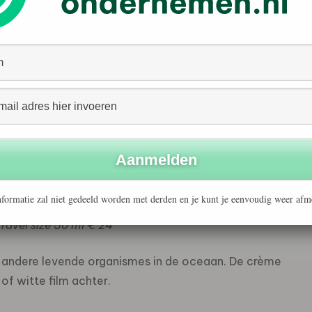
de ze ook de lokale Balinese bevolking helpen. En zo
ean safe high performing suncare gemaakt met (zoveel
ijk plastic-vrij. En formules die tijdens het zwemmen en
 maken.
rmance. Ocean friendly. Minstens twee uur hoogwaardige
hadigen. En natuurlijk zonder siliconen, parabenenen
Vegan, duurzaam en non-toxisch. Verpakt in bio plastic
formatie zal niet gedeeld worden met derden en je kunt je eenvoudig weer afm
ravel size 50 ml € 24
 en andere levende organismes in de oceaan. De crème
 of witte film achter.