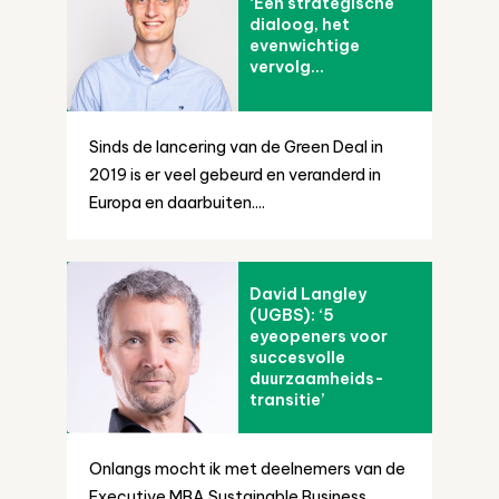
‘Een strategische
dialoog, het
evenwichtige
vervolg...
Sinds de lancering van de Green Deal in
2019 is er veel gebeurd en veranderd in
Europa en daarbuiten....
David Langley
(UGBS): ‘5
eyeopeners voor
succesvolle
duurzaamheids-
transitie’
Onlangs mocht ik met deelnemers van de
Executive MBA Sustainable Business