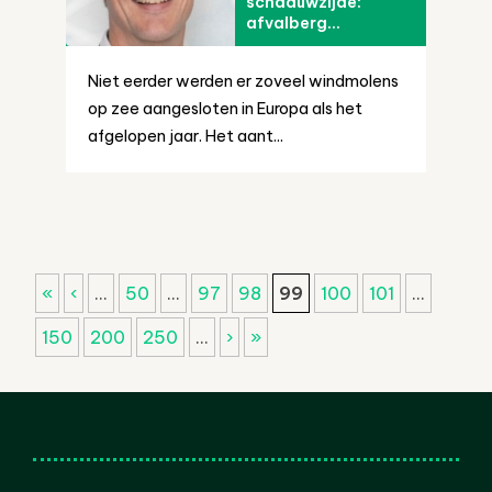
schaduwzijde:
afvalberg...
Niet eerder werden er zoveel windmolens
op zee aangesloten in Europa als het
afgelopen jaar. Het aant...
«
‹
...
50
...
97
98
99
100
101
...
150
200
250
...
›
»