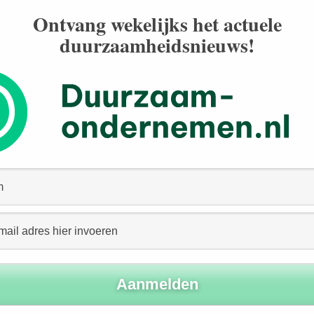
Ontvang wekelijks het actuele
duurzaamheidsnieuws!
seizoensgebonden landbouwwerkzaamheden door Turkse
idsaanbevelingen geformuleerd. Er is inmiddels de nodige
en vervolgproject met drie regionale workshops in
e actoren uit het Turkse bedrijfsleven, overheid,
anwezig zijn. Voor de deelnemers zijn veldbezoeken
ampen waar de seizoenarbeiders en hun families
spreid onder ongeveer 180 journalisten. Dit heeft tot nu
ale media. Ook zijn de rapporten naar 286 organisaties
den, advocatenorganisaties en Kamers van Koophandel.
nderzoeken vragen gesteld aan de betrokken Ministers.
rtij (CHP) een parlementair onderzoek gevraagd naar
l en handel in kinderen en kinderarbeid.