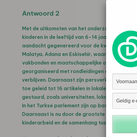
Antwoord 2
Met de uitkomsten van het onderzoek naar 
kinderen in de leeftijd van 6–14 jaar zijn bele
aandacht gegenereerd voor de kwestie. Er is e
Malatya, Adana en Eskisehir, waarbij belangrijk
vakbonden en maatschappelijke organisaties a
georganiseerd met rondleidingen door tentenk
verblijven. Daarnaast zijn persverklaringen ver
toe geleid tot 16 artikelen in lokale en nation
gestuurd, zoals universiteiten, lokale overhe
In het Turkse parlement zijn op basis van de o
Daarnaast is nu door de grootste oppositiepa
kinderarbeid en de samenhang tussen de smokke