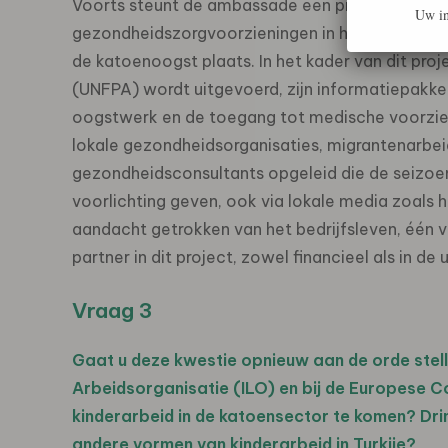
Voorts steunt de ambassade een project gerich
Uw in
gezondheidszorgvoorzieningen in het Zuidoosten v
de katoenoogst plaats. In het kader van dit pro
(UNFPA) wordt uitgevoerd, zijn informatiepakke
oogstwerk en de toegang tot medische voorzie
lokale gezondheidsorganisaties, migrantenarbeid
gezondheidsconsultants opgeleid die de seizoe
voorlichting geven, ook via lokale media zoals 
aandacht getrokken van het bedrijfsleven, één v
partner in dit project, zowel financieel als in de 
Vraag 3
Gaat u deze kwestie opnieuw aan de orde stelle
Arbeidsorganisatie (ILO) en bij de Europese 
kinderarbeid in de katoensector te komen? Drin
andere vormen van kinderarbeid in Turkije?