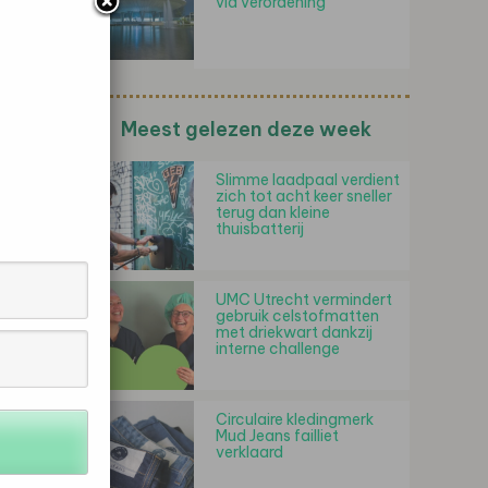
via verordening
Meest gelezen deze week
Slimme laadpaal verdient
zich tot acht keer sneller
terug dan kleine
thuisbatterij
UMC Utrecht vermindert
gebruik celstofmatten
met driekwart dankzij
interne challenge
Circulaire kledingmerk
Mud Jeans failliet
verklaard