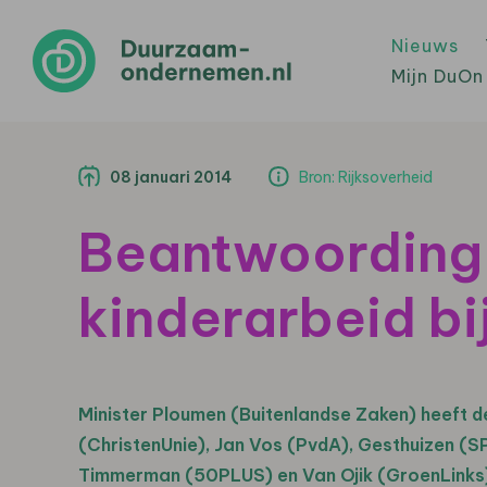
Nieuws
Mijn DuOn
08 januari 2014
Bron: Rijksoverheid
Beantwoording
kinderarbeid bi
Minister Ploumen (Buitenlandse Zaken) heeft
(ChristenUnie), Jan Vos (PvdA), Gesthuizen (
Timmerman (50PLUS) en Van Ojik (GroenLinks) o