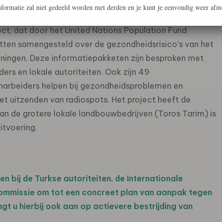
t op het verbeteren van de toegang tot
formatie zal niet gedeeld worden met derden en je kunt je eenvoudig weer afm
an Turkije. In dit gebied vindt een belangrijk deel van
ject, dat door het United Nations Population Fund
tten samengesteld over de gezondheidsrisico’s van het
ningen. Deze informatiepakketen zijn besproken met
ers en lokale autoriteiten. Ook zijn 49
narbeiders helpen bij gezondheidsproblemen en
het uitzenden van radiospots. Het project heeft de
an de grotere lokale landbouwbedrijven (Toros Tarim) is
uitvoering.
n bij de Turkse autoriteiten, de Internationale
Commissie om tot een concreet plan van aanpak tegen
gt u hierbij ook aan op actievere bestrijding van