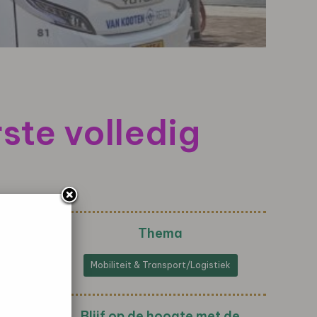
ste volledig
Thema
Mobiliteit & Transport/Logistiek
Blijf op de hoogte met de