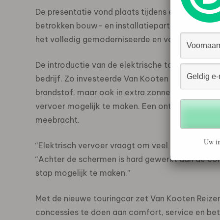
De presentatie vond plaats tijdens een bijeen
betrokken bouw- en installatiepartners. Daarbij
het volledig gemoderniseerde en verduurzaamde
De introductie van de elektrische touringcar is
bedrijf. Zo investeerde Van Kooten Reizen de af
brandstof, maar ook in extra zonnepanelen, en
vervoer mogelijk te maken. Een ontwikkeling di
meebracht.
Uw in
“Elektrisch vervoer vraagt om veel meer dan all
“Achter de schermen is hard gewerkt aan de co
stap mogelijk te maken.”
Met de nieuwe touringcar zet Van Kooten Reizen
concessies te doen aan comfort, service en be