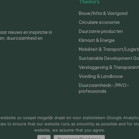
Thema’s
Bouw/Infra & Vastgoed
Circulaire economie
Duurzame producten
r nieuws en inspiratie in
en, duurzaamheid en
Klimaat & Energie
Mobiliteit & Transport/Logist
Sustainable Development Go
Verslaggeving & Transparant
Voeding & Landbouw
Duurzaamheids-/MVO-
professionals
er
Privacy
ebsite zo soepel mogelijk draait en voor statistieken (Google Analytic
s to ensure that our website runs as smoothly as possible and for stat
website, we assume that you agree.