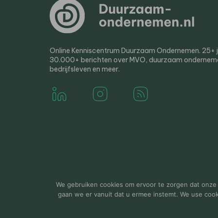
Online Kenniscentrum Duurzaam Ondernemen. 25+ jaa
30.000+ berichten over MVO, duurzaam ondernem
bedrijfsleven en meer.
© 2000-2026 Van der Molen EIS
Colofon
Disclaim
We gebruiken cookies om ervoor te zorgen dat onze w
gaan we er vanuit dat u ermee instemt. We use cookie