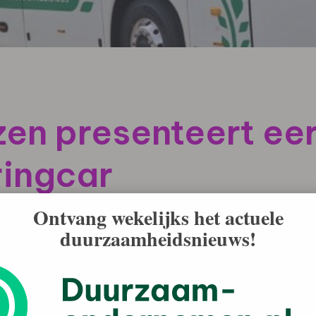
en presenteert eer
ringcar
Ontvang wekelijks het actuele
duurzaamheidsnieuws!
elangrijke stap gezet in duurzaam en
 presenteerde haar nieuwe volledig elektrische
sche touringcars van Nederland en de eerste op de