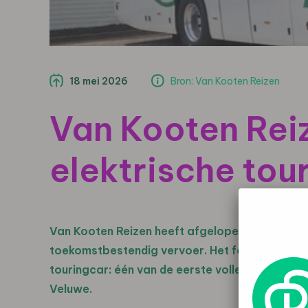
18 mei 2026
Bron: Van Kooten Reizen
Van Kooten Reiz
elektrische tou
Van Kooten Reizen heeft afgelopen week een b
toekomstbestendig vervoer. Het familiebedrijf
touringcar: één van de eerste volledig elektri
Veluwe.