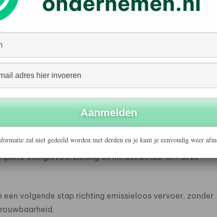
komst voor medewerkers, familie, omwonenden en
 werd niet alleen de nieuwe touringcar onthuld, maar ook
 bedrijfspand gepresenteerd.
 onderdeel van een bredere verduurzamingsslag binnen het
gelopen jaren in de modernste motoren en fossielvrije
ergieopslag en slimme laadoplossingen om emissieloos
e mede door netcongestie extra uitdagingen met zich
formatie zal niet gedeeld worden met derden en je kunt je eenvoudig weer afm
een een nieuwe touringcar,” aldus Van Kooten Reizen.
mplete energievoorziening en infrastructuur om deze
 een volgende stap richting emissieloos vervoer, zonder
trouwbaarheid.