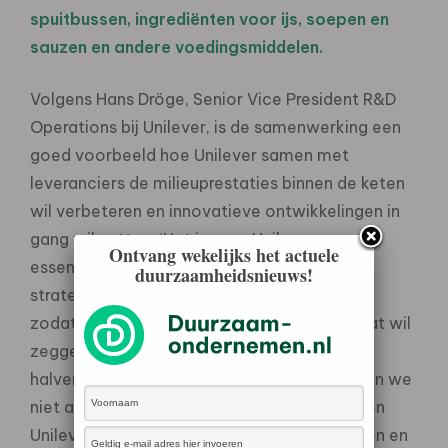
spuitbussen, ingrediënten voor ijs, soepen en
sauzen en andere voedingsmiddelen.
Volgens Hans Dröge, Senior Vice President R&D
Operations bij Unilever, is de samenwerking een
goed voorbeeld hoe Unilever samen met
leveranciers de milieuprestaties binnen de keten
wil verbeteren en innovatieve ontwikkelingen in
gang wil zetten. ‘Het is voor Unilever van
Ontvang wekelijks het actuele
essentieel belang dat we nauw met onze
duurzaamheidsnieuws!
strategische toeleveranciers samenwerken,
zodat we onze ambitie kunnen realiseren, dat wil
zeggen verdubbeling van onze omvang en
halvering van de milieubelasting – dat kunnen we
niet alleen,’ aldus Dröge ‘FrieslandCampina en
Unilever werken inmiddels al vele jaren samen en