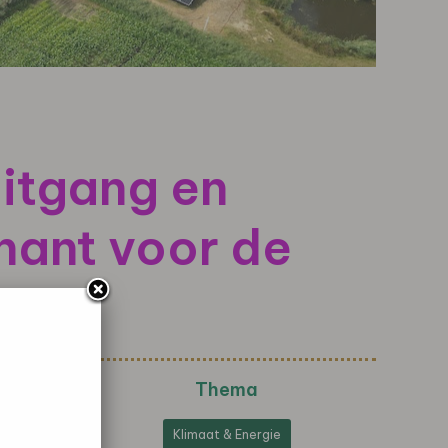
uitgang en
nant voor de
Thema
Klimaat & Energie