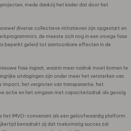
rojecten, mede dankzij het kader dat door het
hoewel diverse collectieve initiatieven zijn opgestart en
werkprogramma’s, de meeste zich nog in een vroege fase
ts beperkt geleid tot aantoonbare effecten in de
 nieuwe fase ingaat, waarin meer nadruk moet komen te
angrijke uitdagingen zijn onder meer het versterken van
e impact, het vergroten van transparantie, het
eve actie en het omgaan met capaciteitsdruk als gevolg
ie het IMVO-convenant als een geloofwaardig platform
jkertijd benadrukt zij dat toekomstig succes zal