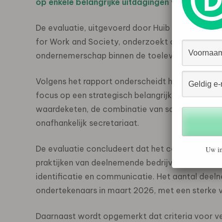
op enkele belangrijke uitdagingen voor de kom
De evaluatie, uitgevoerd door Huib Huyse en Ha
for Work and Society, onderzoekt de rol van he
ondernemerschap binnen de toeleveringsketens 
Volgens het rapport onderscheidt het Convenant
focus op een strategisch belangrijke sector, de 
waardeketen, de combinatie van samenwerking e
onafhankelijk secretariaat.
De evaluatie concludeert dat het convenant hee
Uw in
praktijken van deelnemende bedrijven, met name
identificatie en communicatie. Het aantal deeln
ondertekenaars in maart 2026, met een sterke 
Daarnaast wordt opgemerkt dat criteria voor v