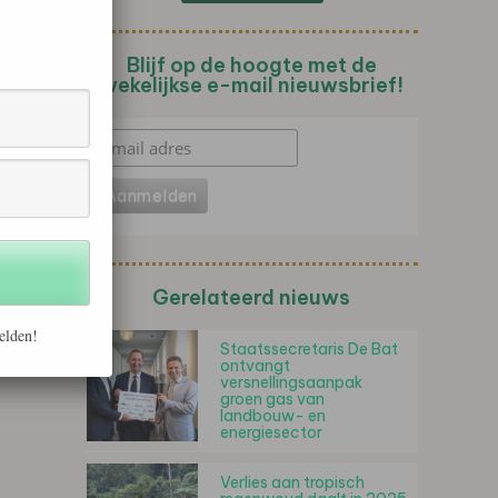
Blijf op de hoogte met de
wekelijkse e-mail nieuwsbrief!
Gerelateerd nieuws
elden!
Staatssecretaris De Bat
ontvangt
versnellingsaanpak
groen gas van
landbouw- en
energiesector
Verlies aan tropisch