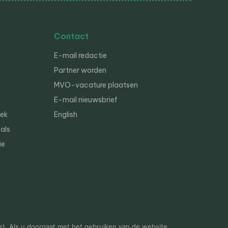
Contact
E-mail redactie
Partner worden
MVO-vacature plaatsen
E-mail nieuwsbrief
iek
English
als
ie
s). Als u doorgaat met het gebruiken van de website,