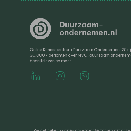
Online Kenniscentrum Duurzaam Ondernemen. 25+ jaa
30.000+ berichten over MVO, duurzaam ondernem
bedrijfsleven en meer.
© 2000-2026 Van der Molen EIS
Colofon
Disclaim
We gebruiken cookies om ervoor te zorgen dat onze w