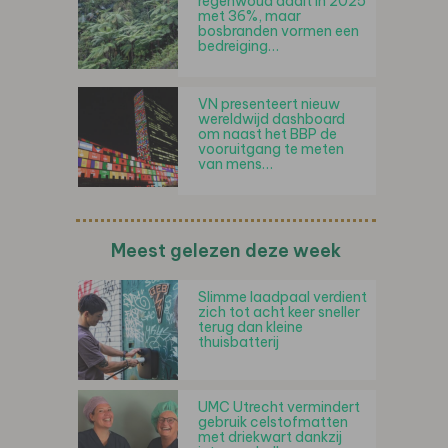
regenwoud daalt in 2025
met 36%, maar
bosbranden vormen een
bedreiging…
VN presenteert nieuw
wereldwijd dashboard
om naast het BBP de
vooruitgang te meten
van mens…
Meest gelezen deze week
Slimme laadpaal verdient
zich tot acht keer sneller
terug dan kleine
thuisbatterij
UMC Utrecht vermindert
gebruik celstofmatten
met driekwart dankzij