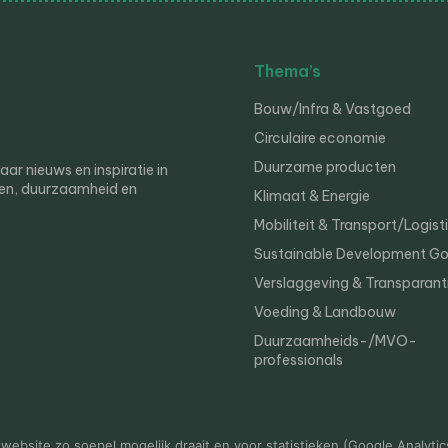
Thema’s
Bouw/Infra & Vastgoed
Circulaire economie
Duurzame producten
r nieuws en inspiratie in
en, duurzaamheid en
Klimaat & Energie
Mobiliteit & Transport/Logist
Sustainable Development Go
Verslaggeving & Transparant
Voeding & Landbouw
Duurzaamheids-/MVO-
professionals
er
Privacy
ebsite zo soepel mogelijk draait en voor statistieken (Google Analytic