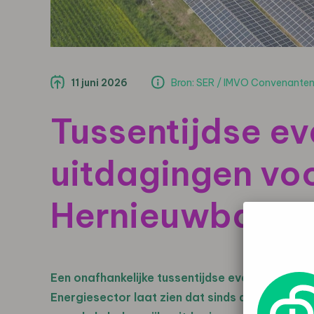
11 juni 2026
Bron: SER / IMVO Convenante
Tussentijdse ev
uitdagingen vo
Hernieuwbare E
Een onafhankelijke tussentijdse evaluatie va
Energiesector laat zien dat sinds de start in 2