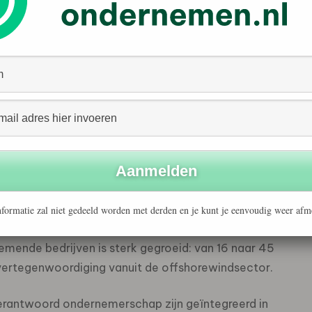
ende jaren.
nne Van Cappellen van de KU Leuven Research Institute
t Convenant bij het bevorderen van verantwoord
van hernieuwbare energie.
 zich van andere multi-stakeholderinitiatieven door de
brede betrokkenheid van partijen uit de gehele
n inkoopprikkels, en de ondersteuning door een
ft bijgedragen aan verbeteringen in de due diligence-
formatie zal niet gedeeld worden met derden en je kunt je eenvoudig weer afm
 op het gebied van beleidsontwikkeling, risico-
emende bedrijven is sterk gegroeid: van 16 naar 45
vertegenwoordiging vanuit de offshorewindsector.
erantwoord ondernemerschap zijn geïntegreerd in