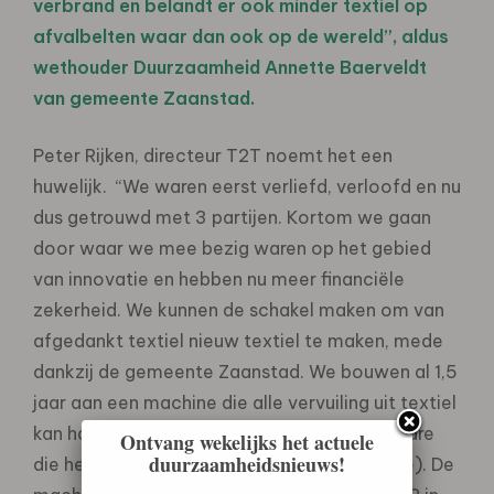
verbrand en belandt er ook minder textiel op
afvalbelten waar dan ook op de wereld”, aldus
wethouder Duurzaamheid Annette Baerveldt
van gemeente Zaanstad.
Peter Rijken, directeur T2T noemt het een
huwelijk. “We waren eerst verliefd, verloofd en nu
dus getrouwd met 3 partijen. Kortom we gaan
door waar we mee bezig waren op het gebied
van innovatie en hebben nu meer financiële
zekerheid. We kunnen de schakel maken om van
afgedankt textiel nieuw textiel te maken, mede
dankzij de gemeente Zaanstad. We bouwen al 1,5
jaar aan een machine die alle vervuiling uit textiel
kan halen en aan de ontwikkeling van software
Ontvang wekelijks het actuele
duurzaamheidsnieuws!
die het gehele proces in kaart brengt (Chase). De