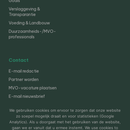
Goals
Verslaggeving &
Transparantie
Voeding & Landbouw
Duurzaamheids-/MVO-
professionals
Contact
E-mail redactie
Partner worden
MVO-vacature plaatsen
E-mail nieuwsbrief
English
We gebruiken cookies om ervoor te zorgen dat onze website
zo soepel mogelijk draait en voor statistieken (Google
Analytics). Als u doorgaat met het gebruiken van de website,
gaan we er vanuit dat u ermee instemt. We use cookies to
© 2000-2026 Van der Molen EIS
Colofon
Disclaimer