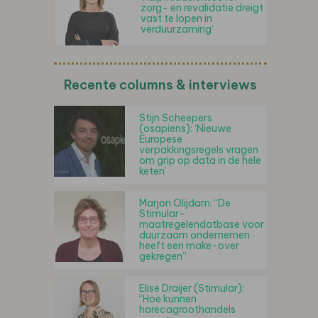
zorg- en revalidatie dreigt
vast te lopen in
verduurzaming’
Recente columns & interviews
Stijn Scheepers
(osapiens): ‘Nieuwe
Europese
verpakkingsregels vragen
om grip op data in de hele
keten’
Marjon Olijdam: “De
Stimular-
maatregelendatbase voor
duurzaam ondernemen
heeft een make-over
gekregen”
Elise Draijer (Stimular):
“Hoe kunnen
horecagroothandels