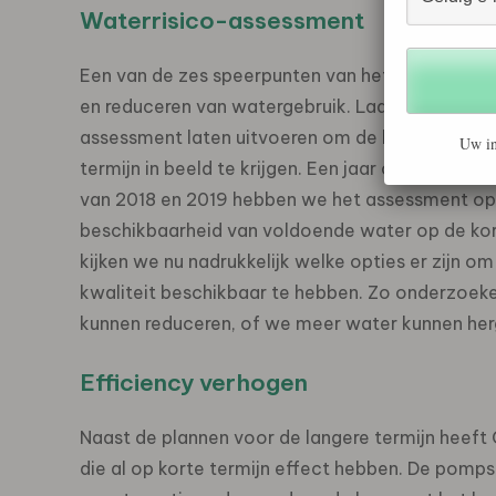
Waterrisico-assessment
Een van de zes speerpunten van het duurzaamhei
en reduceren van watergebruik. Ladrak: “Voor d
assessment laten uitvoeren om de beschikbaarhe
Uw in
termijn in beeld te krijgen. Een jaar of tien gel
van 2018 en 2019 hebben we het assessment opn
beschikbaarheid van voldoende water op de kor
kijken we nu nadrukkelijk welke opties er zijn o
kwaliteit beschikbaar te hebben. Zo onderzoek
kunnen reduceren, of we meer water kunnen her
Efficiency verhogen
Naast de plannen voor de langere termijn heeft
die al op korte termijn effect hebben. De pomps