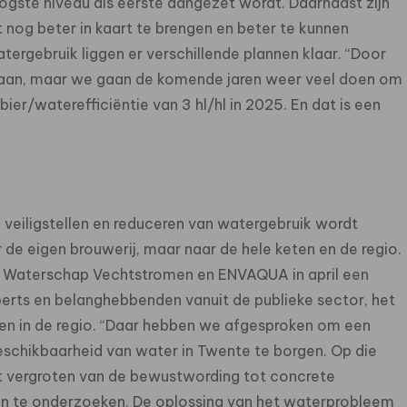
gste niveau als eerste aangezet wordt. Daarnaast zijn
t nog beter in kaart te brengen en beter te kunnen
tergebruik liggen er verschillende plannen klaar. “Door
staan, maar we gaan de komende jaren weer veel doen om
ier/waterefficiëntie van 3 hl/hl in 2025. En dat is een
veiligstellen en reduceren van watergebruik wordt
ar de eigen brouwerij, maar naar de hele keten en de regio.
s, Waterschap Vechtstromen en ENVAQUA in april een
erts en belanghebbenden vanuit de publieke sector, het
ingen in de regio. “Daar hebben we afgesproken om een
schikbaarheid van water in Twente te borgen. Op die
et vergroten van de bewustwording tot concrete
en te onderzoeken. De oplossing van het waterprobleem