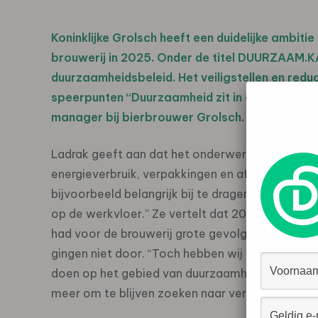
Koninklijke Grolsch heeft een duidelijke ambit
brouwerij in 2025. Onder de titel DUURZAAM.KA
duurzaamheidsbeleid. Het veiligstellen en redu
speerpunten “Duurzaamheid zit in ons DNA en k
manager bij bierbrouwer Grolsch. “We zijn een
Ladrak geeft aan dat het onderwerp duurzaamhe
energieverbruik, verpakkingen en afvalstromen. 
bijvoorbeeld belangrijk bij te dragen aan verant
op de werkvloer.” Ze vertelt dat 2020 en 2021
had voor de brouwerij grote gevolgen: de horec
gingen niet door. “Toch hebben wij in die pittig
doen op het gebied van duurzaamheid”, aldus Lad
meer om te blijven zoeken naar verbeterpunten.