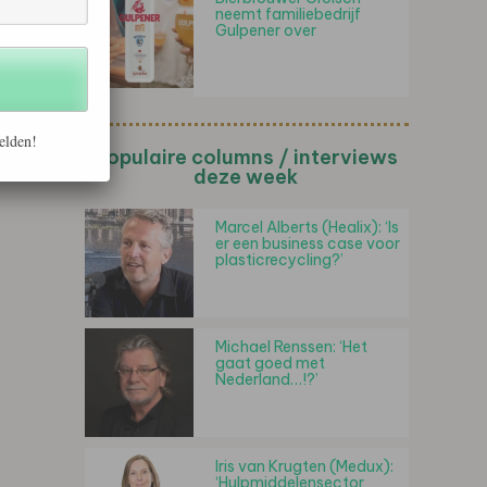
neemt familiebedrijf
Gulpener over
elden!
Populaire columns / interviews
deze week
Marcel Alberts (Healix): ‘Is
er een business case voor
plasticrecycling?’
Michael Renssen: ‘Het
gaat goed met
Nederland…!?’
Iris van Krugten (Medux):
‘Hulpmiddelensector