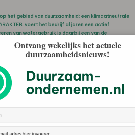
ie op het gebied van duurzaamheid: een klimaatneutrale
RAKTER. voert het bedrijf al jaren een actief
ceren van watergebruik is daarbij een van de
arakter”, zo weet Susan Ladrak, sustainability
Ontvang wekelijks het actuele
 eigenzinnige brouwer en houden van innoveren.”
duurzaamheidsnieuws!
id verder gaat dan alleen milieuaspecten, zoals
“We kijken ook naar de menselijke kant: we vinden het
woord alcoholgebruik en zetten ons in voor inclusiviteit
 spannende jaren waren. De wereldwijde coronapandemie
a was lange tijd gesloten en festivals en evenementen
e tijd door hard werken nog veel mooie dingen kunnen
rak. “Daar zijn we trots op en dat motiveert eens te
”