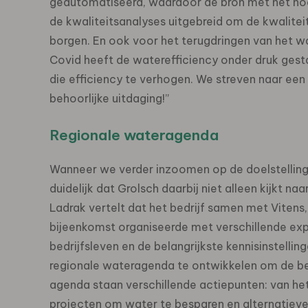
geautomatiseerd, waardoor de bron met het hoo
de kwaliteitsanalyses uitgebreid om de kwalitei
borgen. En ook voor het terugdringen van het wa
Covid heeft de waterefficiency onder druk ge
die efficiency te verhogen. We streven naar een b
behoorlijke uitdaging!”
Regionale wateragenda
Wanneer we verder inzoomen op de doelstelling 
duidelijk dat Grolsch daarbij niet alleen kijkt na
Ladrak vertelt dat het bedrijf samen met Viten
bijeenkomst organiseerde met verschillende exp
bedrijfsleven en de belangrijkste kennisinstell
regionale wateragenda te ontwikkelen om de be
agenda staan verschillende actiepunten: van h
projecten om water te besparen en alternatiev