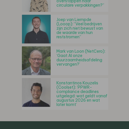
overstappen naar
circulaire verpakkingen?”
Joep van Liempde
(Looop): “Veel bedrijven
zijn zich niet bewust van
de waarde van hun
reststromen”
Mark van Loon (NetCero):
‘Gaat AI onze
duurzaamheidsafdeling
vervangen?’
Konstantinos Kouzelis
(Coolset): ‘PPWR-
compliance deadlines
uitgelegd: wat geldt vanaf
augustus 2026 en wat
later komt’