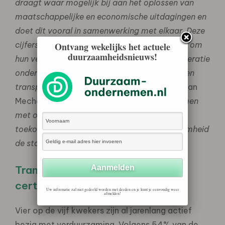
draagt waar mogelijk bij aan het oplossen van
maatschappelijke en economische uitdagingen en
doet dit vooral in samenwerking met elkaar. Deze
cijfers laten zien dat onze kwekers bereid zijn om
Ontvang wekelijks het actuele
duurzaamheidsnieuws!
hun verantwoordelijkheid te nemen. Als coöperatie
ondersteunen we hen met kennis, innovaties en
transparantie via certificering,”
aldus David van
Mechelen, CFO van Royal FloraHolland. “
Samen
met onze leden bouwen we aan een
toekomstbestendige sector, waarin duurzaamheid
de standaard is.”
Transparantie door middel van
certificering
Uw informatie zal niet gedeeld worden met derden en je kunt je eenvoudig weer
afmelden!
Vier op de vijf kwekers zijn al jarenlang actief
bezig met verduurzaming. Volgens 54% van de