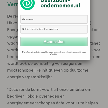
Verminder de piek
De regeling is onderdeel van het Limburgs
Uitvoeringsprogramma Energiehubs (LUPEH).
Energiehubs bieden een slimme manier om lokaal
opgewekte energie optimaal te benutten,
waarmee pieken en dalen op het elektriciteitsnet
worden verminderd. Zo komt er meer ruimte voor
Uw informatie zal niet gedeeld worden met derden en je kunt je eenvoudig weer
afmelden!
bedrijven om zich te vestigen of uit te breiden, en
wordt ook de aansluiting van burgers en
maatschappelijke initiatieven op duurzame
energie vergemakkelijkt.
“Deze ronde komt voort uit onze ambitie om
bedrijven, lokale overheden en
energiegemeenschappen écht vooruit te helpen