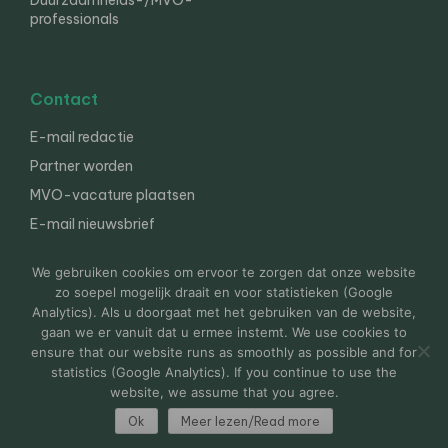
Duurzaamheids-/MVO-
professionals
Contact
E-mail redactie
Partner worden
MVO-vacature plaatsen
E-mail nieuwsbrief
English
We gebruiken cookies om ervoor te zorgen dat onze website
zo soepel mogelijk draait en voor statistieken (Google
Analytics). Als u doorgaat met het gebruiken van de website,
gaan we er vanuit dat u ermee instemt. We use cookies to
© 2000-2026 Van der Molen EIS
Colofon
Disclaimer
ensure that our website runs as smoothly as possible and for
Privacy
statistics (Google Analytics). If you continue to use the
website, we assume that you agree.
Ok
Meer lezen/Read more