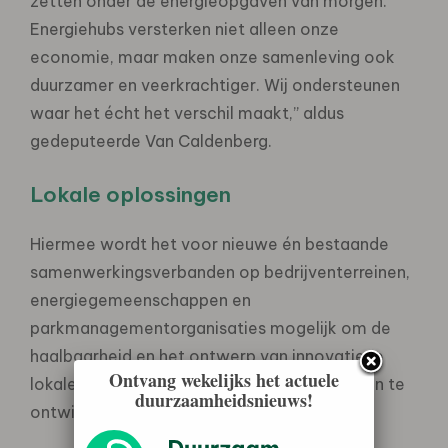
zetten onder de energieopgaven van morgen.
Energiehubs versterken niet alleen onze
economie, maar maken onze samenleving ook
duurzamer en veerkrachtiger. Wij ondersteunen
waar het écht het verschil maakt,” aldus
gedeputeerde Van Caldenberg.
Lokale oplossingen
Hiermee wordt het voor nieuwe én bestaande
samenwerkingsverbanden op bedrijventerreinen,
energiegemeenschappen en
parkmanagementorganisaties mogelijk om de
haalbaarheid en het ontwerp van innovatieve
Ontvang wekelijks het actuele
lokale energieoplossingen te onderzoeken en te
duurzaamheidsnieuws!
ontwikkelen.