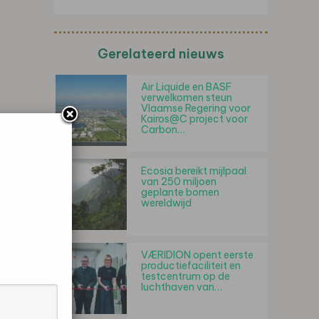
Gerelateerd nieuws
Air Liquide en BASF
verwelkomen steun
Vlaamse Regering voor
Kairos@C project voor
Carbon…
Ecosia bereikt mijlpaal
van 250 miljoen
geplante bomen
wereldwijd
VÆRIDION opent eerste
productiefaciliteit en
testcentrum op de
luchthaven van…