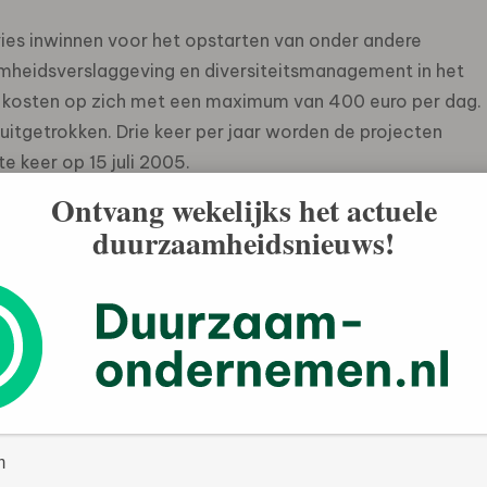
es inwinnen voor het opstarten van onder andere
mheidsverslaggeving en diversiteitsmanagement in het
e kosten op zich met een maximum van 400 euro per dag.
 uitgetrokken. Drie keer per jaar worden de projecten
 keer op 15 juli 2005.
Ontvang wekelijks het actuele
duurzaamheidsnieuws!