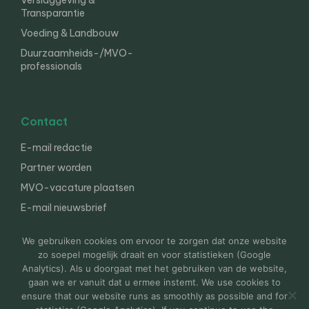
Verslaggeving &
Transparantie
Voeding & Landbouw
Duurzaamheids-/MVO-
professionals
Contact
E-mail redactie
Partner worden
MVO-vacature plaatsen
E-mail nieuwsbrief
English
We gebruiken cookies om ervoor te zorgen dat onze website
zo soepel mogelijk draait en voor statistieken (Google
Analytics). Als u doorgaat met het gebruiken van de website,
gaan we er vanuit dat u ermee instemt. We use cookies to
© 2000-2026 Van der Molen EIS
Colofon
Disclaimer
ensure that our website runs as smoothly as possible and for
Privacy