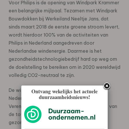
Voor Philips is de opening van Windpark Krammer
een belangrijke mijlpaal. Tezamen met Windpark
Bouwdokken bij Werkeiland Neeltje Jans, dat
sinds maart 2018 de eerste groene stroom levert,
wordt hierdoor 100% van de activiteiten van
Philips in Nederland aangedreven door
Nederlandse windenergie. Daarmee is het
gezondheidstechnologiebedrijf hard op weg om
de doelstelling te bereiken om in 2020 wereldwijd
volledig CO2-neutraal te zijn.
De windparken Krammer en Bouwdokken in
Ontvang wekelijks het actuele
duurzaamheidsnieuws!
Nederland en windpark Los Mirasoles in de
Verenigde Staten generen meer dan de helft van
de totale elektriciteitsbehoefte van het
gezondheidstechnologiebedrijf.