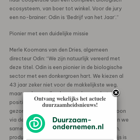
ecosysteem, van boer tot winkel. Voor de jury
een no-brainer: Odin is ‘Bedrijf van het Jaar’.”
Pionier met een duidelijke missie
Merle Koomans van den Dries, algemeen
directeur Odin: “We zijn natuurlijk vereerd met
deze titel. Odin is een pionier in de biologische
sector met een donkergroen hart. We kiezen al
43 jaar zeker niet voor de makkelijkste weg,
maar proberen elke dag steeds meer het
Ontvang wekelijks het actuele
positieve verschil te maken voor een beter,
duurzaamheidsnieuws!
gezonder en eerlijker voedselsysteem. Gewoon
via de dagelijkse boodschappen. En dat doen we
samen met al die mensen die bij Odin werken,
producten leveren, klant zijn, lid zijn. Deze prijs is