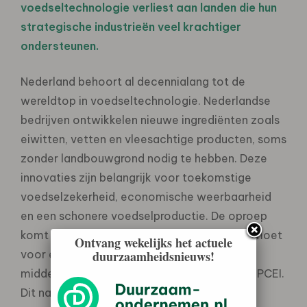
voedseltechnologie verliest aan landen die hun
strategische industrieën veel krachtiger
ondersteunen.
Nederland behoort al decennialang tot de
wereldtop in voedseltechnologie. Nederlandse
bedrijven ontwikkelen nieuwe ingrediënten zoals
eiwitten, vetten en vleesachtige producten, soms
zonder landbouwgrond nodig te hebben. Deze
innovaties zijn belangrijk voor toekomstige
voedselzekerheid, economische weerbaarheid
en een schonere voedselproductie. De oproep
komt op een cruciaal moment. Het kabinet moet
Ontvang wekelijks het actuele
duurzaamheidsnieuws!
voor eind augustus besluiten of Nederland
middelen reserveert voor deelname aan de IPCEI.
Dit najaar maken deelnemende Europese