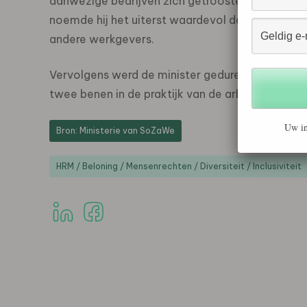
aanwezige bedrijven zich getroosten om mensen
noemde hij het uiterst waardevol dat de aanwezi
andere werkgevers.
Vervolgens werd de minister gedurende anderha
twee benen in de praktijk van de arbeidsinschak
Uw in
Bron: Ministerie van SoZaWe
HRM / Beloning / Mensenrechten / Diversiteit / Inclusiviteit