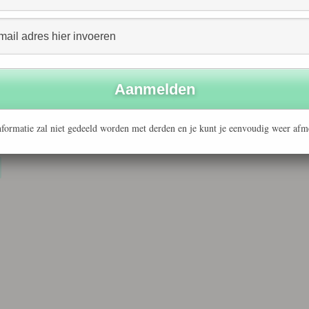
 met een arbeidshandicap aan de slag te helpen. Ook
gen de kennis die zij hierbij opdoen, verspreiden onder
lf uur bijgepraat door de aanwezige werkgevers die met
eling van Wsw’ers en Wajongers staan.
formatie zal niet gedeeld worden met derden en je kunt je eenvoudig weer afm