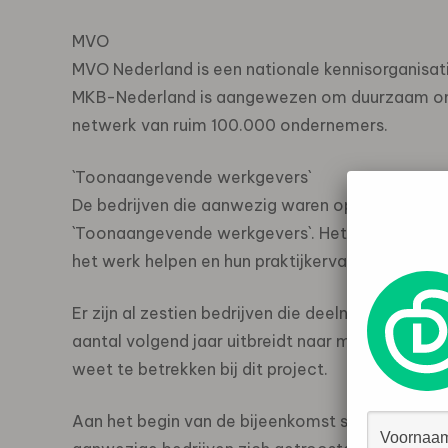
MVO
MVO Nederland is een nationale kennisorganisa
MKB-Nederland is aangewezen om duurzaam ond
netwerk van ruim 100.000 ondernemers.
`Toonaangevende werkgevers`
De bedrijven die aanwezig waren op de bijeenk
`Toonaangevende werkgevers`. Het gaat daarbi
het werk helpen en hun praktijkervaringen beschi
Er zijn al zestien bedrijven die deelnemen aan d
aantal volgend jaar uitbreidt naar minimaal 24 
weet te betrekken bij dit project.
Aan het begin van de bijeenkomst sprak minister