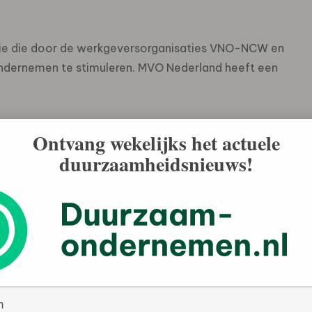
tie die door de werkgeversorganisaties VNO-NCW en
ernemen te stimuleren. MVO Nederland heeft een
Ontvang wekelijks het actuele
omst met minister Donner werken mee aan het project
duurzaamheidsnieuws!
j om grote ondernemingen die Wajongers en Wsw’ers aan
kbaar stellen voor breder gebruik.
it project. Het is de bedoeling dat MVO Nederland dat
en ook ondernemingen uit het midden- en kleinbedrijf
 Donner zijn waardering uit voor de inspanningen die de