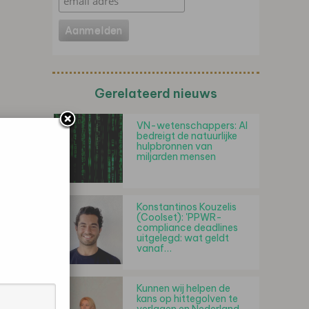
Gerelateerd nieuws
VN-wetenschappers: AI
bedreigt de natuurlijke
hulpbronnen van
miljarden mensen
Konstantinos Kouzelis
(Coolset): 'PPWR-
compliance deadlines
uitgelegd: wat geldt
vanaf…
Kunnen wij helpen de
kans op hittegolven te