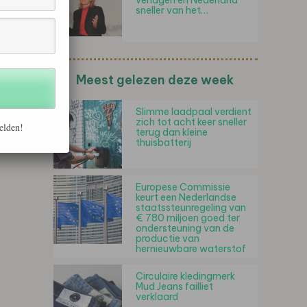
verlagen en Nederland
sneller van het…
Meest gelezen deze week
Slimme laadpaal verdient
zich tot acht keer sneller
elden!
terug dan kleine
thuisbatterij
Europese Commissie
keurt een Nederlandse
staatssteunregeling van
€ 780 miljoen goed ter
ondersteuning van de
productie van
hernieuwbare waterstof
Circulaire kledingmerk
Mud Jeans failliet
verklaard