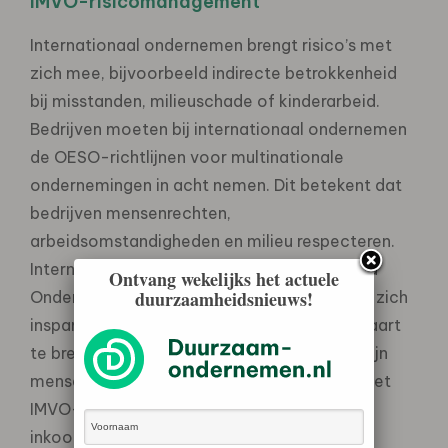
IMVO-risicomanagement
Internationaal ondernemen brengt risico’s met
zich mee, bijvoorbeeld indirecte betrokkenheid
bij misstanden, milieuschade of kinderarbeid.
Bedrijven moeten bij internationaal ondernemen
de OESO-richtlijnen voor multinationale
ondernemingen in acht nemen. Dit betekent dat
bedrijven mensenrechten,
arbeidsomstandigheden en milieu respecteren.
Internationaal Maatschappelijk Verantwoord
Ontvang wekelijks het actuele
duurzaamheidsnieuws!
Ondernemen (IMVO) betekent dat bedrijven zich
inspannen om de risico’s op misstanden in kaart
te brengen en aan te pakken. In de praktijk zijn
mensen in verschillende rollen aan de slag met
IMVO-risicomanagement, bijvoorbeeld
inkoopmanagers en risico- en