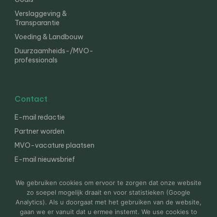
Verslaggeving &
Transparantie
Voeding & Landbouw
Duurzaamheids-/MVO-
professionals
Contact
E-mail redactie
Partner worden
MVO-vacature plaatsen
E-mail nieuwsbrief
English
We gebruiken cookies om ervoor te zorgen dat onze website
zo soepel mogelijk draait en voor statistieken (Google
Analytics). Als u doorgaat met het gebruiken van de website,
gaan we er vanuit dat u ermee instemt. We use cookies to
© 2000-2026 Van der Molen EIS
Colofon
Disclaimer