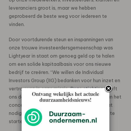
leveranciers groot is, maar we hebben
geprobeerd de beste weg voor iedereen te
vinden.
Door voortdurende steun en inspanningen van
onze trouwe investeerdersgemeenschap was
Lightyear in staat om genoeg geld op te halen
om een solide kapitaalbasis voor ons nieuwe
bedrijf te creëren. “We willen de Individual
Investors Group (IIG) bedanken voor hun inzet en
vertrouwen in onze missie. Deze stichting geeft
Ontvang wekelijks het actuele
ons de mogelijkheid om verder te werken aan het
duurzaamheidsnieuws!
concept en het extra kapitaal op te halen dat
nodig is om de productie van de Lightyear 2 te
starten.”