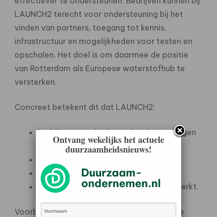
effectiever te ondersteunen. Bedrijven kunnen bij
LAUNCH2 terecht voor ondersteuning bij het
vinden van partners, toegang tot kennis,
infrastructuur en mogelijkheden voor testen en
opschalen. Het doel is om daarmee de positie
van Rotterdam als Europese waterstofhub te
versterken.
Concreet betekent dit dat LAUNCH2:
bedrijven, overheden en kennisinstellingen
Ontvang wekelijks het actuele
verbindt;
duurzaamheidsnieuws!
innovatie en opschaling ondersteunt;
kennis en contacten deelt;
het regionale waterstofnetwerk versterkt.
Voorbeelden van initiatieven die binnen deze