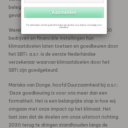
beleggingen in bedrijven met door SBTi
gevalideerde klimaatdoelen).
Uw informatie zal niet gedeeld worden met derden en je kunt je eenvoudig weer
afmelden!
Wereldwijd hebben inmiddels meer dan 10.000
bedrijven en financiële instellingen hun
klimaatdoelen laten toetsen en goedkeuren door
het SBTi. a.s.r. is de eerste Nederlandse
verzekeraar waarvan klimaatdoelen door het
SBTi zijn goedgekeurd.
Mariska van Donge, hoofd Duurzaamheid bij a.s.r.:
‘Deze goedkeuring is voor ons meer dan een
formaliteit. Het is een belangrijke stap in hoe wij
omgaan met onze impact op het klimaat. Het
laat zien dat de doelen om onze uitstoot richting
2030 terug te dringen standhouden langs de