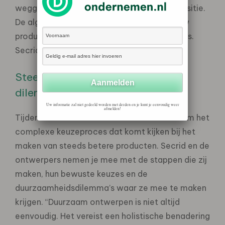
weggelegd voor ontwerpers binnen die transitie.
De algemene richtlijn is eenvoudig: elk nieuw
product moet beter zijn dan zijn voorgangers.
Secrid noemt dit
Industriële Evolutie
.
Steeds
béter
: duurzame keuzes en
dilemma’s
Uw informatie zal niet gedeeld worden met derden en je kunt je eenvoudig weer
afmelden!
Tijdens DDW belicht het Secrid Talent Podium het
complexe keuzeproces dat komt kijken bij het
maken van steeds betere producten. Secrid en de
ontwerpers nemen je mee met de stappen die zij
maken, hun bewuste keuzes en de
duurzaamheidsdilemma’s waar ze mee te maken
krijgen. “Duurzaam ontwerpen is niet altijd
eenvoudig. Het vereist een holistische benadering