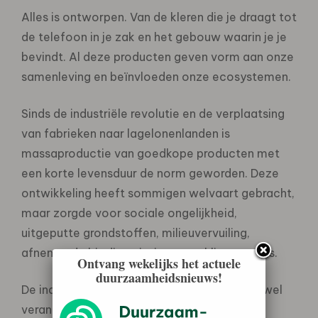
Alles is ontworpen. Van de kleren die je draagt tot
de telefoon in je zak en het gebouw waarin je je
bevindt. Al deze producten geven vorm aan onze
samenleving en beïnvloeden onze ecosystemen.
Sinds de industriële revolutie en de verplaatsing
van fabrieken naar lagelonenlanden is
massaproductie van goedkope producten met
een korte levensduur de norm geworden. Deze
ontwikkeling heeft sommigen welvaart gebracht,
maar zorgde voor sociale ongelijkheid,
uitgeputte grondstoffen, milieuvervuiling,
afnemende biodiversiteit en een klimaatcrisis.
Ontvang wekelijks het actuele
duurzaamheidsnieuws!
De industrie kan niet gestopt worden, maar wel
veranderd. Secrid ziet een leidende rol