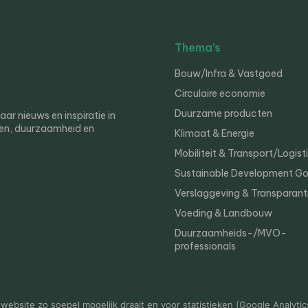
Thema’s
Bouw/Infra & Vastgoed
Circulaire economie
Duurzame producten
r nieuws en inspiratie in
en, duurzaamheid en
Klimaat & Energie
Mobiliteit & Transport/Logist
Sustainable Development Go
Verslaggeving & Transparant
Voeding & Landbouw
Duurzaamheids-/MVO-
professionals
er
Privacy
ebsite zo soepel mogelijk draait en voor statistieken (Google Analytic