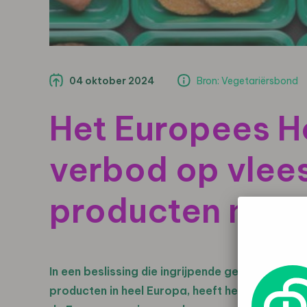
04 oktober 2024
Bron: Vegetariërsbond
Het Europees Ho
verbod op vlee
producten niet 
In een beslissing die ingrijpende gevolgen hee
producten in heel Europa, heeft het Europees 