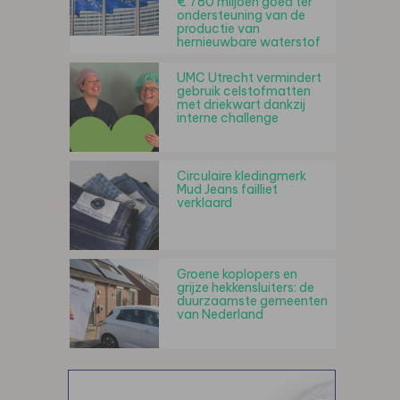
€ 780 miljoen goed ter
ondersteuning van de
productie van
hernieuwbare waterstof
UMC Utrecht vermindert
gebruik celstofmatten
met driekwart dankzij
interne challenge
Circulaire kledingmerk
Mud Jeans failliet
verklaard
Groene koplopers en
grijze hekkensluiters: de
duurzaamste gemeenten
van Nederland