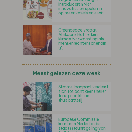
introduceren vier
innovaties en spelen in
op meer vezels en eiwit
Greenpeace vraagt
Afrikaans Hof: 'erken
klimaatverwoesting als
mensenrechtenschendin
g',…
Meest gelezen deze week
Slimme laadpaal verdient
zich tot acht keer sneller
terug dan kleine
thuisbatterij
Europese Commissie
keurt een Nederlandse
staatssteunregeling van