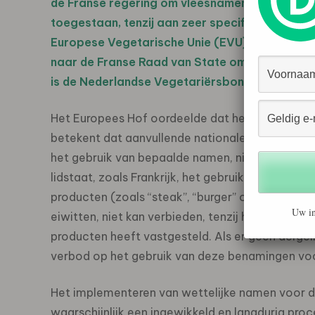
de Franse regering om vleesnamen voor plantaa
toegestaan, tenzij aan zeer specifieke voorwa
Europese Vegetarische Unie (EVU) en anderen
naar de Franse Raad van State om te worden me
is de Nederlandse Vegetariërsbond aangeslote
Het Europees Hof oordeelde dat het EU-recht 
betekent dat aanvullende nationale regelgeving 
het gebruik van bepaalde namen, niet is toege
lidstaat, zoals Frankrijk, het gebruik van termen
producten (zoals “steak”, “burger” of “worst”) 
Uw in
eiwitten, niet kan verbieden, tenzij het land off
producten heeft vastgesteld. Als er geen dergel
verbod op het gebruik van deze benamingen voo
Het implementeren van wettelijke namen voor de
waarschijnlijk een ingewikkeld en langdurig proces