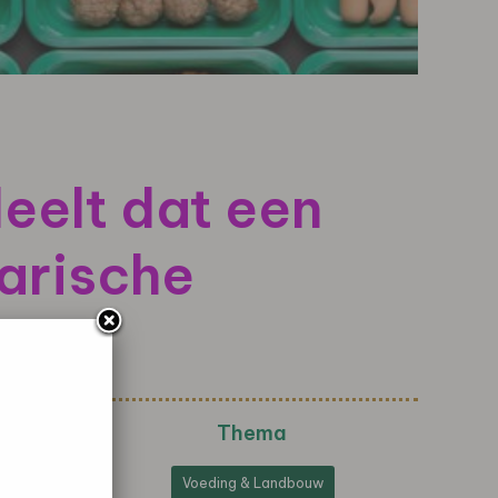
eelt dat een
arische
Thema
Voeding & Landbouw