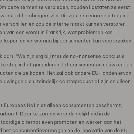
m deze termen te verbieden, zouden lidstaten ze eerst
, worst of hamburgers zijn. Dit zou een enorme uitdaging
 verschillen en zou de interne markt kunnen verstoren.
len van een worst in Frankrijk, wat problemen kan
verkopen en verwarring bij consumenten kan veroorzaken.
laart: ‘’We zijn erg blij met de no-nonsense conclusie
ijke stap in het garanderen dat consumenten nauwkeurige
ucten die ze kopen. Het zal ook andere EU-landen ervan
wingen die uiteindelijk contraproductief zijn en alleen
het Europees Hof niet alleen consumenten beschermt,
rborgt. Door te zorgen voor duidelijkheid in de
ntaardige alternatieven promoten en werken aan het
tijd het concurrentievermogen en de innovatie van de EU