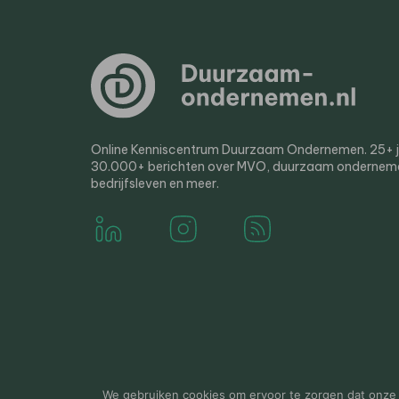
Online Kenniscentrum Duurzaam Ondernemen. 25+ jaa
30.000+ berichten over MVO, duurzaam ondernem
bedrijfsleven en meer.
© 2000-2026 Van der Molen EIS
Colofon
Disclaim
We gebruiken cookies om ervoor te zorgen dat onze w