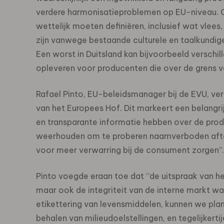
verdere harmonisatieproblemen op EU-niveau. O
wettelijk moeten definiëren, inclusief wat vlees
zijn vanwege bestaande culturele en taalkundige
Een worst in Duitsland kan bijvoorbeeld verschil
opleveren voor producenten die over de grens 
Rafael Pinto, EU-beleidsmanager bij de EVU, verk
van het Europees Hof. Dit markeert een belangr
en transparante informatie hebben over de prod
weerhouden om te proberen naamverboden af​​te d
voor meer verwarring bij de consument zorgen’’.
Pinto voegde eraan toe dat ‘’de uitspraak van 
maar ook de integriteit van de interne markt waa
etikettering van levensmiddelen, kunnen we pla
behalen van milieudoelstellingen, en tegelijker