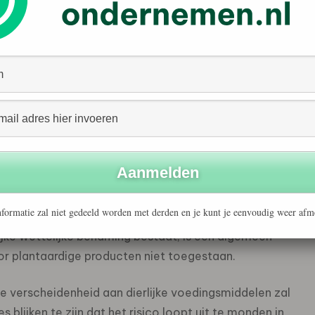
rdige voedingsmiddelen te verbieden, niet is
arden wordt voldaan. De zaak, die eerst door de
 werd aangespannen, zal nu worden teruggestuurd
egenomen in een definitieve beslissing. In Nederland
n bij de EVU.
al voldoende consumentenbescherming biedt, wat
die limieten stelt aan het plantaardige eiwitgehalte voor
staan. Bovendien oordeelde het Europees Hof dat een EU-
 die traditioneel worden gekoppeld aan dierlijke
voor voedingsmiddelen die zijn gemaakt van plantaardige
formatie zal niet gedeeld worden met derden en je kunt je eenvoudig weer afm
icieel een specifieke wettelijke naam voor dergelijke
ijke wettelijke benaming bestaat, is een algemeen
r plantaardige producten niet toegestaan.
 verscheidenheid aan dierlijke voedingsmiddelen zal
 blijken te zijn dat het risico loopt uit te monden in