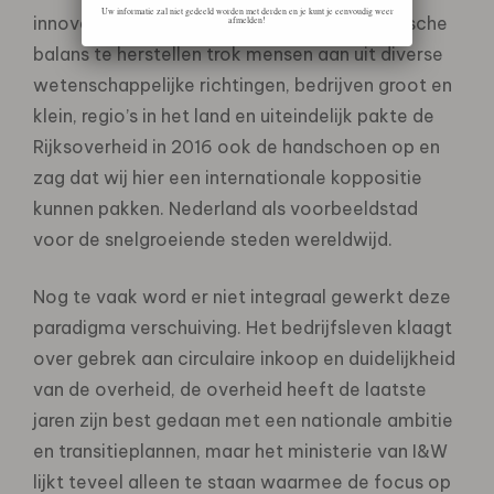
Uw informatie zal niet gedeeld worden met derden en je kunt je eenvoudig weer
innovatieve kansen te bieden én de ecologische
afmelden!
balans te herstellen trok mensen aan uit diverse
wetenschappelijke richtingen, bedrijven groot en
klein, regio’s in het land en uiteindelijk pakte de
Rijksoverheid in 2016 ook de handschoen op en
zag dat wij hier een internationale koppositie
kunnen pakken. Nederland als voorbeeldstad
voor de snelgroeiende steden wereldwijd.
Nog te vaak word er niet integraal gewerkt deze
paradigma verschuiving. Het bedrijfsleven klaagt
over gebrek aan circulaire inkoop en duidelijkheid
van de overheid, de overheid heeft de laatste
jaren zijn best gedaan met een nationale ambitie
en transitieplannen, maar het ministerie van I&W
lijkt teveel alleen te staan waarmee de focus op