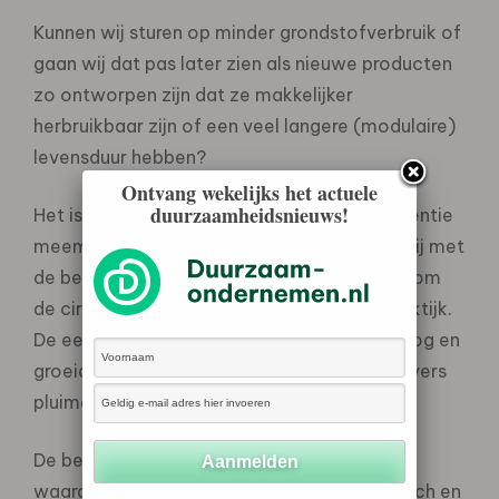
Kunnen wij sturen op minder grondstofverbruik of
gaan wij dat pas later zien als nieuwe producten
zo ontworpen zijn dat ze makkelijker
herbruikbaar zijn of een veel langere (modulaire)
levensduur hebben?
Ontvang wekelijks het actuele
duurzaamheidsnieuws!
Het is de 6e keer dat ik de nationale conferentie
meemaak en ongeveer het 10e jaar dat ik mij met
de bedrijven van
Powered by Meaning
inzet om
de circulaire wens om te zetten naar de praktijk.
De eerste jaren waren de verwachtingen hoog en
groeide de community snel met een zeer divers
pluimage aan mensen.
De belofte van de circulaire economie om
waarde te behouden en daarmee economisch en