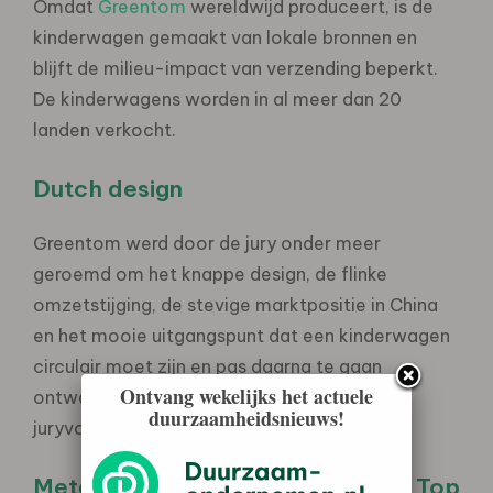
Omdat
Greentom
wereldwijd produceert, is de
kinderwagen gemaakt van lokale bronnen en
blijft de milieu-impact van verzending beperkt.
De kinderwagens worden in al meer dan 20
landen verkocht.
Dutch design
Greentom werd door de jury onder meer
geroemd om het knappe design, de flinke
omzetstijging, de stevige marktpositie in China
en het mooie uitgangspunt dat een kinderwagen
circulair moet zijn en pas daarna te gaan
Ontvang wekelijks het actuele
ontwerpen. “Dutch design, geweldig!” aldus
duurzaamheidsnieuws!
juryvoorzitter Ruud Koornstra.
Metaalprinter en Dutch Quinoa in Top