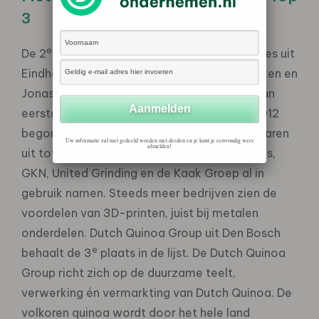
3
e
De 2
plek is veroverd door Additive Industries uit
Eindhoven. Vorig jaar verkochten Daan Kersten en
Jonas Wintermans van Additive Industries hun
eerste volwaardige metaalprinter. Wat in 2012
begon met een idee, groeide de afgelopen jaren
Uw informatie zal niet gedeeld worden met derden en je kunt je eenvoudig weer
afmelden!
uit tot een betaversie die bedrijven als Airbus,
GKN, United Grinding en de Kaak Groep al in
gebruik namen. Steeds meer bedrijven zien de
voordelen van 3D-printen, juist bij metalen
onderdelen. Dutch Quinoa Group uit Den Bosch
e
behaalt de 3
plaats in de lijst. De Dutch Quinoa
Group richt zich op de duurzame teelt,
verwerking én vermarkting van Dutch Quinoa. De
volkoren quinoa wordt door het hele land