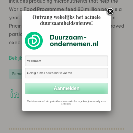
includes producing micronutrients that help the
World Food Programme feed 80 million people a
Ontvang wekelijks het actuele
year. As cochair of groups such as the Carbon
duurzaamheidsnieuws!
Pricing Leadership Coalition, Sijbesma has proved
particularly effective at rallying fellow
executives.”
Bekijk de hele lijst
Personalities
Uw informatie zal niet gedeeld worden met derden en je kunt je eenvoudig weer
afmelden!