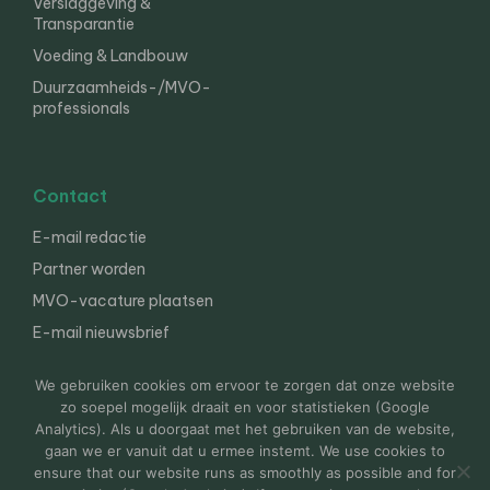
Verslaggeving &
Transparantie
Voeding & Landbouw
Duurzaamheids-/MVO-
professionals
Contact
E-mail redactie
Partner worden
MVO-vacature plaatsen
E-mail nieuwsbrief
English
We gebruiken cookies om ervoor te zorgen dat onze website
zo soepel mogelijk draait en voor statistieken (Google
Analytics). Als u doorgaat met het gebruiken van de website,
gaan we er vanuit dat u ermee instemt. We use cookies to
© 2000-2026 Van der Molen EIS
Colofon
Disclaimer
ensure that our website runs as smoothly as possible and for
Privacy