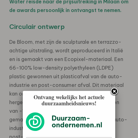
Water reisde naar de prijsuitreiking in Milaan om
de awards persoonlijk in ontvangst te nemen.
Circulair ontwerp
De Bloom, met zijn de sculpturale en terrazzo-
achtige uitstraling, wordt geproduceerd in Italië
en is gemaakt van een Ecopixel-materiaal. Een
66-100% low-density polyethyleen (LDPE)
plastic gewonnen uit plasticafval van de auto-
industrie en post-consumer afval. Dit materiaal
kan oneindig worden omgesmolten en
Ontvang wekelijks het actuele
duurzaamheidsnieuws!
hergebruikt en is bestand tegen temperaturen
van -10°C tot +50°C. De zwarte versies zijn
gemaakt van 100% gerecycled afval uit de auto-
industrie. En de witte versie is minstens 50%
post-consumer en ongeveer 20% post-