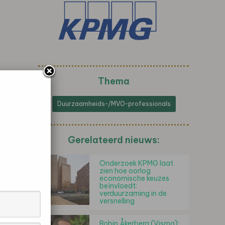
Thema
Duurzaamheids-/MVO-professionals
Gerelateerd nieuws:
Onderzoek KPMG laat
zien hoe oorlog
economische keuzes
beïnvloedt:
verduurzaming in de
versnelling
Robin Åkerberg (Visma):