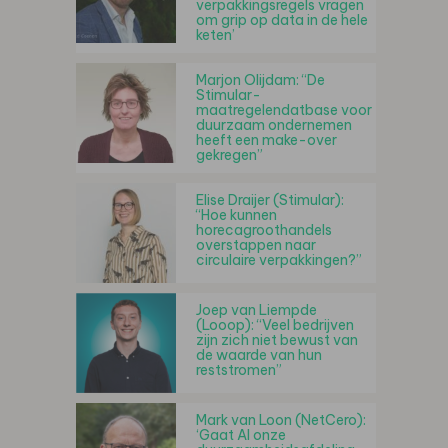
verpakkingsregels vragen
om grip op data in de hele
keten’
Marjon Olijdam: “De
Stimular-
maatregelendatbase voor
duurzaam ondernemen
heeft een make-over
gekregen”
Elise Draijer (Stimular):
“Hoe kunnen
horecagroothandels
overstappen naar
circulaire verpakkingen?”
Joep van Liempde
(Looop): “Veel bedrijven
zijn zich niet bewust van
de waarde van hun
reststromen”
Mark van Loon (NetCero):
‘Gaat AI onze