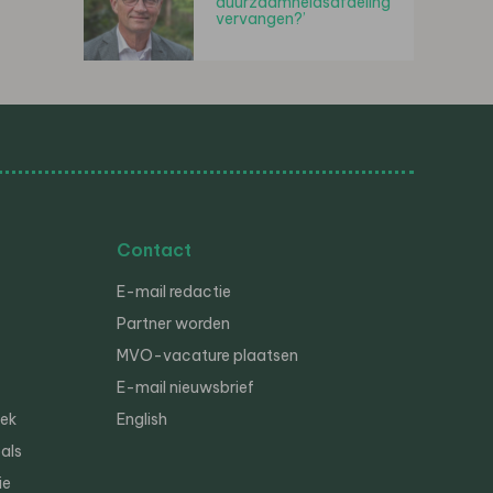
duurzaamheidsafdeling
vervangen?’
Contact
E-mail redactie
Partner worden
MVO-vacature plaatsen
E-mail nieuwsbrief
iek
English
als
ie