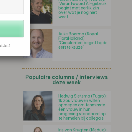
'Verantwoord AI-gebruik
begint met eerlijk zijn
over wat je nog niet
weet'
Auke Boerma (Royal
FloraHolland):
"Circulariteit begint bij de
elden!
eerste keuze"
Populaire columns / interviews
deze week
Hedwig Sietsma (Fugro):
‘Ik zou vrouwen willen
oproepen om tenminste
één vrouw in hun
omgeving standaard op
te hemelen bij collega’s’
Iris van Krugten (Medux):