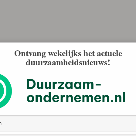
Ontvang wekelijks het actuele
ommissarissen over toezicht op de duurzame operatie
duurzaamheidsnieuws!
nk wat water door de Rijn moet voordat het de normaalste
t alleen laten beoordelen op traditionele graadmeters
n medewerkerstevredenheid. Het voorkomen van
daging die te verankeren is in de haarvaten van elk
ESG-Alfabet echt met de G moet beginnen. Anders is de
 te mislukken.
r jaar geleden al op minder te gaan vliegen. Deze actie
aarmee doe je de CEO van de vliegmaatschappij echt te
hun zogeheten ‘purpose’ kritisch tegen het licht