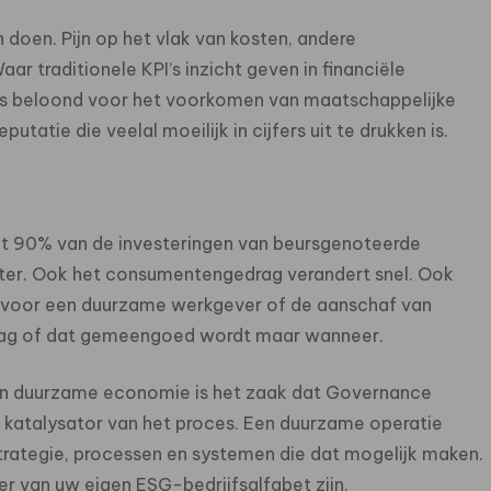
n doen. Pijn op het vlak van kosten, andere
r traditionele KPI’s inzicht geven in financiële
ks beloond voor het voorkomen van maatschappelijke
atie die veelal moeilijk in cijfers uit te drukken is.
dt 90% van de investeringen van beursgenoteerde
ter. Ook het consumentengedrag verandert snel. Ook
r voor een duurzame werkgever of de aanschaf van
vraag of dat gemeengoed wordt maar wanneer.
een duurzame economie is het zaak dat Governance
s katalysator van het proces. Een duurzame operatie
, strategie, processen en systemen die dat mogelijk maken.
er van uw eigen ESG-bedrijfsalfabet zijn.