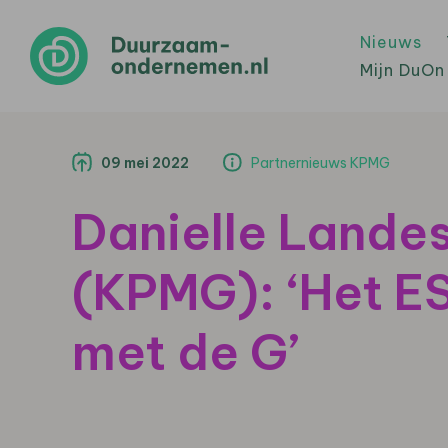
Nieuws
Mijn DuOn
09 mei 2022
Partnernieuws KPMG
Danielle Land
(KPMG): ‘Het E
met de G’