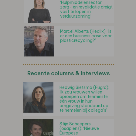
‘Hulpmiddelensector
zorg- en revalidatie dreigt
vast te lopen in
verduurzaming’
Marcel Alberts (Healix): ‘Is
er een business case voor
plasticrecycling?’
Recente columns & interviews
Hedwig Sietsma (Fugro):
‘Ik zou vrouwen willen
oproepen om tenminste
één vrouw in hun
omgeving standaard op
te hemelen bij collega’s’
Stijn Scheepers
(osapiens): ‘Nieuwe
Europese