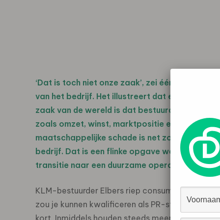
‘
Dat is toch niet onze zaak’, zei één van de c
van het bedrijf. Het illustreert dat er nog fli
zaak van de wereld is dat bestuurders zich nie
zoals omzet, winst, marktpositie en klant- e
maatschappelijke schade is net zo goed een uit
bedrijf. Dat is een flinke opgave waarbij het 
transitie naar een duurzame operatie gedoemd
KLM-bestuurder Elbers riep consumenten een paa
zou je kunnen kwalificeren als PR-stunt maar d
kort. Inmiddels houden steeds meer ondernemers 