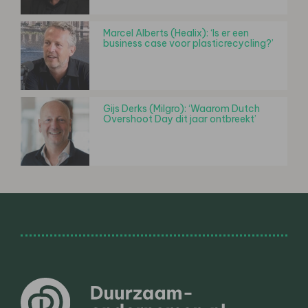
Marcel Alberts (Healix): ‘Is er een
business case voor plasticrecycling?’
Gijs Derks (Milgro): ‘Waarom Dutch
Overshoot Day dit jaar ontbreekt’