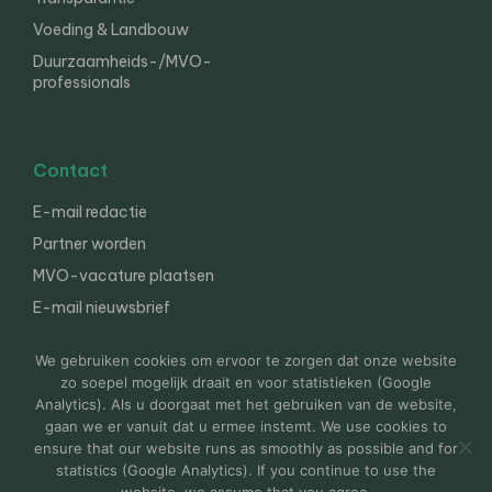
Voeding & Landbouw
Duurzaamheids-/MVO-
professionals
Contact
E-mail redactie
Partner worden
MVO-vacature plaatsen
E-mail nieuwsbrief
English
We gebruiken cookies om ervoor te zorgen dat onze website
zo soepel mogelijk draait en voor statistieken (Google
Analytics). Als u doorgaat met het gebruiken van de website,
gaan we er vanuit dat u ermee instemt. We use cookies to
© 2000-2026 Van der Molen EIS
Colofon
Disclaimer
ensure that our website runs as smoothly as possible and for
Privacy
statistics (Google Analytics). If you continue to use the