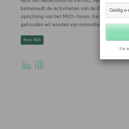
NEN, het Nederlands lid van ISO, heeft een sch
beïnvloedt de activiteiten van de ISO-werkgroe
oprichting van het MVO-forum. Een interessante
gehouden wil worden van normalisatie-activitei
Bron: NEN
Uw in