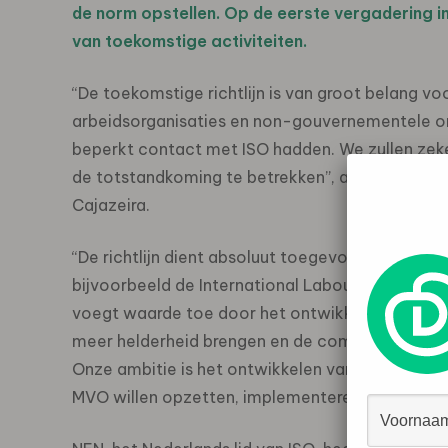
de norm opstellen. Op de eerste vergadering in
van toekomstige activiteiten.
“De toekomstige richtlijn is van groot belang v
arbeidsorganisaties en non-gouvernementele org
beperkt contact met ISO hadden. We zullen zeke
de totstandkoming te betrekken”, aldus de Braz
Cajazeira.
“De richtlijn dient absoluut toegevoegde waard
bijvoorbeeld de International Labour Organizati
voegt waarde toe door het ontwikkelen van inte
meer helderheid brengen en de communicatie b
Onze ambitie is het ontwikkelen van wereldwijd er
MVO willen opzetten, implementeren, onderhoud