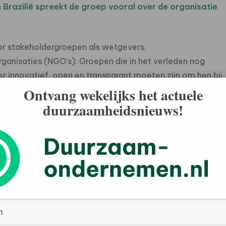
 Brazilië spreekt de groep vooral over de organisatie
oor stakeholdergroepen als wetgevers,
anisaties (NGO’s). Groepen die in het verleden nog
r innovatief, open en transparant moeten zijn om hen bij
iliaanse voorzitter van de ISO-werkgroep Jorge
Ontvang wekelijks het actuele
duurzaamheidsnieuws!
e te hebben en zal dus geen verdragen/conventies van
on (ILO) of de Verenigde Naties (VN) vervangen. ISO
rnationale consensus over de MVO-richtlijnen, die onder
evorderen.
kende richtlijnen die nuttig zijn voor organisaties die
en en verbeteren.”