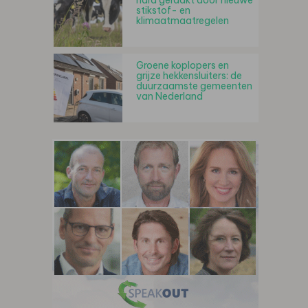
hard geraakt door nieuwe
stikstof- en
klimaatmaatregelen
Groene koplopers en
grijze hekkensluiters: de
duurzaamste gemeenten
van Nederland