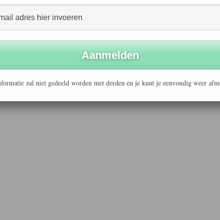
aduwnormcommissie MVO in oprichting. Die volgt en
p nauwlettend. Daarnaast is NEN hard bezig met de
 groep bedrijven en organisaties die graag op de hoogte
ten op het terrein van MVO.
formatie zal niet gedeeld worden met derden en je kunt je eenvoudig weer afm